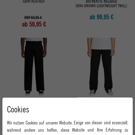
GRAY HEATHER
AUTHENTIC RELAXED
0094-BROWN (LIGHTWEIGHT TWILL)
ab 99,95 €
UVP 84,95 €
ab 59,95 €
DICKIES HERREN JEANS 247 LOOSE
VOLCOM HERREN HOSE FRICKIN
Cookies
WORK PANT
MODERN STRETCHHOSE
BLACK
BLACK
ab 69,95 €
ab 74,95 €
Wir nutzen Cookies auf unserer Website. Einige von diesen sind essenziell,
während andere uns helfen, diese Website und Ihre Erfahrung zu