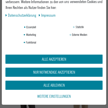
verbessern. Weitere Informationen zu den von uns verwendeten Cookies und
-19%
Ihren Rechten als Nutzer finden Sie hier:
Daten­schutz­erklärung
Impressum
Essenziell
Statistik
Marketing
Externe Medien
Funktional
REELL HERREN JEANS BAGGY
REELL HERREN HOSE SUPERIOR FLEX
160 DARK GREEN CORD
CHINO 2
ALLE AKZEPTIEREN
260 DIAMOND SAND
ab 89,95 €
UVP 79,95 €
NUR NOTWENDIGE AKZEPTIEREN
ab 64,95 €
ALLE ABLEHNEN
WEITERE EINSTELLUNGEN