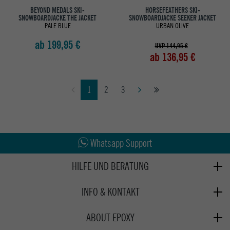
BEYOND MEDALS SKI-
HORSEFEATHERS SKI-
SNOWBOARDJACKE THE JACKET
SNOWBOARDJACKE SEEKER JACKET
PALE BLUE
URBAN OLIVE
ab 199,95 €
UVP 144,95 €
ab 136,95 €
1
2
3
Abholung in den Epoxy Stores
Whatsapp Support
Kauf auf Rechnung
HILFE UND BERATUNG
Beratung
INFO & KONTAKT
Zahlung & Versand
+49 991 3831077
Retoure
ABOUT EPOXY
Montag - Freitag: 8:00 - 18:00
Gutscheine