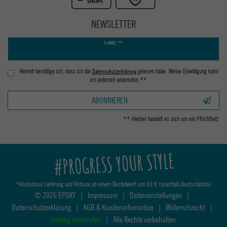
NEWSLETTER
Newsletter
E-MAIL **
Honig
Hiermit bestätige ich, dass ich die
Daten­schutz­erklärung
gelesen habe. Meine Einwilligung kann
ich jederzeit widerrufen.**
ABONNIEREN
** Hierbei handelt es sich um ein Pflichtfeld.
#PROGRESS YOUR STYLE
*Kostenlose Lieferung und Retoure ab einem Bestellwert von 50 € (innerhalb Deutschlands)
© 2026 EPOXY
|
Impressum
|
Dateneinstellungen
|
Datenschutzerklärung
|
AGB & Kundeninformation
|
Widerrufsrecht
|
Vertrag widerrufen
|
Alle Rechte vorbehalten