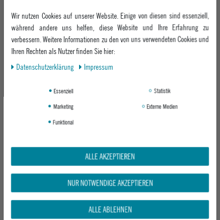
UVP 399,95 €
UVP 299,95 €
Wir nutzen Cookies auf unserer Website. Einige von diesen sind essenziell,
ab 319,95 €
ab 199,95 €
während andere uns helfen, diese Website und Ihre Erfahrung zu
verbessern. Weitere Informationen zu den von uns verwendeten Cookies und
Ihren Rechten als Nutzer finden Sie hier:
-20%
-32%
Daten­schutz­erklärung
Impressum
Essenziell
Statistik
Marketing
Externe Medien
Funktional
BURTON HERREN SKI-
BURTON HERREN SKI-
ALLE AKZEPTIEREN
SNOWBOARDJACKE [AK] GORE-TEX
SNOWBOARDJACKE M'S RESERVE 2L 3-
CYCLIC JK
IN-1 JACKET
BLUE TEAL
TRUE BLACK
NUR NOTWENDIGE AKZEPTIEREN
UVP 489,95 €
UVP 369,95 €
ab 389,95 €
ab 249,95 €
ALLE ABLEHNEN