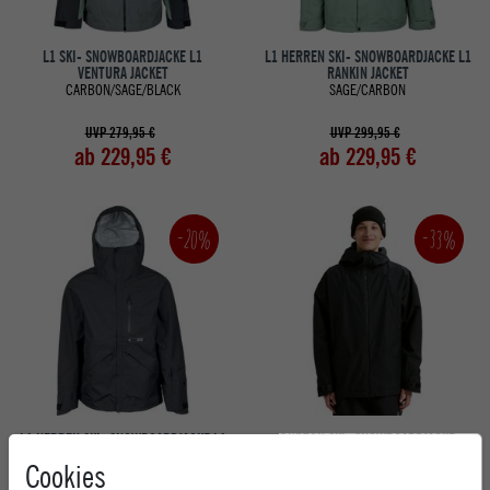
L1 SKI- SNOWBOARDJACKE L1
L1 HERREN SKI- SNOWBOARDJACKE L1
VENTURA JACKET
RANKIN JACKET
CARBON/SAGE/BLACK
SAGE/CARBON
UVP 279,95 €
UVP 299,95 €
ab 229,95 €
ab 229,95 €
-20%
-33%
L1 HERREN SKI- SNOWBOARDJACKE L1
BURTON SKI- SNOWBOARDJACKE
FILMORE JACKET
FUTURETRUST 2L JACKET
Cookies
BLACK
TRUE BLACK