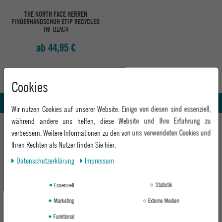
THE NORTH FACE HERREN
FINGERHANDSCHUH ETIP RECYCLED
TNF BLACK
ab 44,95 €
Abholung in den Epoxy Stores
Kauf auf Rechnung
Cookies
Whatsapp Support
Wir nutzen Cookies auf unserer Website. Einige von diesen sind essenziell,
während andere uns helfen, diese Website und Ihre Erfahrung zu
HILFE UND BERATUNG
verbessern. Weitere Informationen zu den von uns verwendeten Cookies und
Beratung
Ihren Rechten als Nutzer finden Sie hier:
INFO & KONTAKT
Zahlung & Versand
Daten­schutz­erklärung
Impressum
+49 991 3831077
Retoure
ABOUT EPOXY
Montag - Freitag: 8:00 - 18:00
Essenziell
Statistik
Gutscheine
Jobs
Samstag: 10:00 - 17:00
EPOXY STORES
Click & Collect
Marketing
Externe Medien
We Care - Wiederverwendete Verpackungen
Funktional
Deggendorf
Verleih