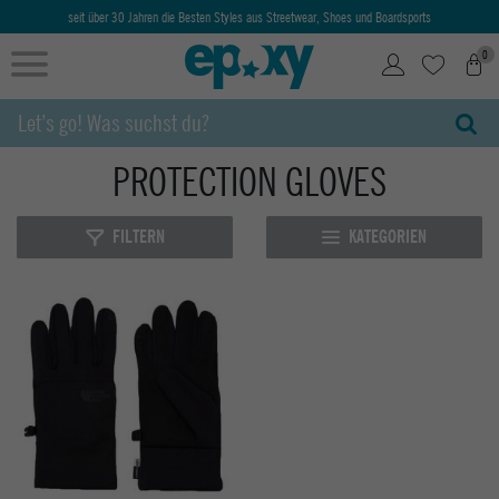
seit über 30 Jahren die Besten Styles aus Streetwear, Shoes und Boardsports
0
PROTECTION GLOVES
FILTERN
KATEGORIEN