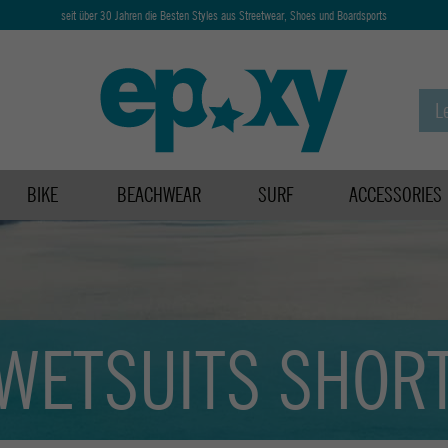
seit über 30 Jahren die Besten Styles aus Streetwear, Shoes und Boardsports
BIKE
BEACHWEAR
SURF
ACCESSORIES
WETSUITS SHOR