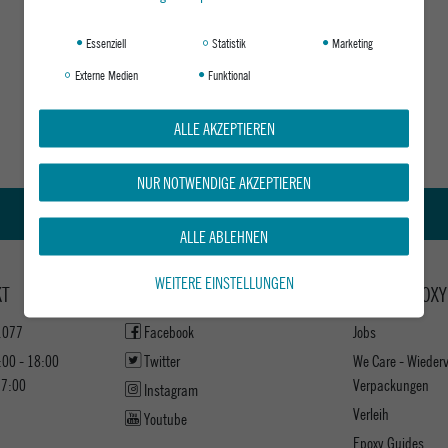
Essenziell
Statistik
Marketing
Externe Medien
Funktional
ALLE AKZEPTIEREN
NUR NOTWENDIGE AKZEPTIEREN
Kauf auf Rechnung
ALLE ABLEHNEN
WEITERE EINSTELLUNGEN
KT
KEEP UP WITH US
ABOUT EPOXY
1077
Facebook
Jobs
:00 - 18:00
Twitter
We Care - Wieder
17:00
Verpackungen
Instagram
Verleih
Youtube
Epoxy Guides