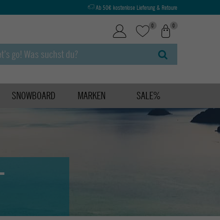
Ab 50€ kostenlose Lieferung & Retoure
0
0
SNOWBOARD
MARKEN
SALE%
T