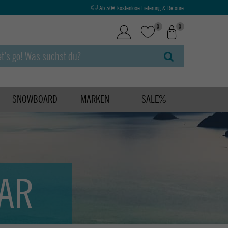
Ab 50€ kostenlose Lieferung & Retoure
0
0
SNOWBOARD
MARKEN
SALE%
AR