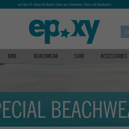
seit über 30 Jahren die Besten Styles aus Streetwear, Shoes und Boardsports
BIKE
BEACHWEAR
SURF
ACCESSORIES
PECIAL BEACHWE