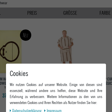
chwear
.
PREIS
GRÖSSE
FARBE
Neu
Cookies
UM HANDTUCH BEACH
RIP CURL HERREN HANDTUCH
RIP CU
OWEL - SONNY
CLASSIC SURF HOODED TOWEL
CLASSI
Wir nutzen Cookies auf unserer Website. Einige von diesen sind
YELLOW
BONE
essenziell, während andere uns helfen, diese Website und Ihre
37,95 €
69,95 €
Erfahrung zu verbessern. Weitere Informationen zu den von uns
verwendeten Cookies und Ihren Rechten als Nutzer finden Sie hier:
Daten­schutz­erklärung
Impressum