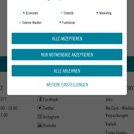
Essenziell
Statistik
Marketing
Externe Medien
Funktional
ALLE AKZEPTIEREN
NUR NOTWENDIGE AKZEPTIEREN
Kauf auf Rechnung
ALLE ABLEHNEN
WEITERE EINSTELLUNGEN
KT
KEEP UP WITH US
ABOUT EPOXY
1077
Facebook
Jobs
:00 - 18:00
Twitter
We Care - Wieder
17:00
Verpackungen
Instagram
Verleih
Youtube
Epoxy Guides