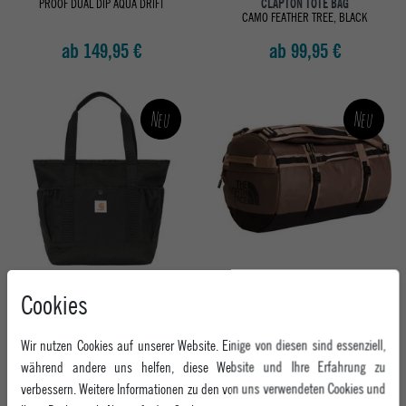
PROOF DUAL DIP AQUA DRIFT
CLAPTON TOTE BAG
CAMO FEATHER TREE, BLACK
ab 149,95 €
ab 99,95 €
Neu
Neu
CARHARTT WIP UMHÄNGETASCHE
THE NORTH FACE HERREN
Cookies
CLAPTON TOTE BAG
UMHÄNGETASCHE BASE CAMP DUFFEL
BLACK
- M BASE CAMP
XE71-SMOKEY BROWN / TNF BLACK
ab 89,95 €
Wir nutzen Cookies auf unserer Website. Einige von diesen sind essenziell,
ab 154,95 €
während andere uns helfen, diese Website und Ihre Erfahrung zu
verbessern. Weitere Informationen zu den von uns verwendeten Cookies und