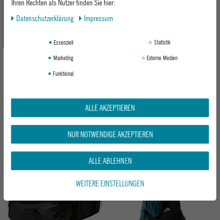
Ihren Rechten als Nutzer finden Sie hier:
Neu
Daten­schutz­erklärung
Impressum
Essenziell
Statistik
Marketing
Externe Medien
Funktional
THE NORTH FACE HERREN
THE NORTH FACE HERREN
UMHÄNGETASCHE BASE CAMP DUFFEL
UMHÄNGETASCHE BASE CAMP
ALLE AKZEPTIEREN
- S BASE CAMP
VOYAGER DUFFEL 32L BASE C
XE71-SMOKEY BROWN / TNF BLACK
GKQ1-GRANITE GREY / FROST GREY
ab 144,95 €
ab 129,95 €
NUR NOTWENDIGE AKZEPTIEREN
ALLE ABLEHNEN
Neu
WEITERE EINSTELLUNGEN