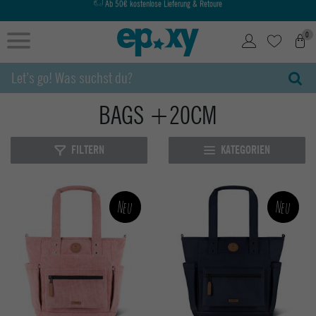
Ab 50€ kostenlose Lieferung & Retoure
0
BAGS +20CM
FILTERN
KATEGORIEN
Neu
Neu