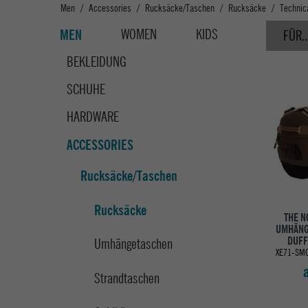
Men
Accessories
Rucksäcke/Taschen
Rucksäcke
Technic
WOMEN
KIDS
MEN
FÜR..
BEKLEIDUNG
SCHUHE
HARDWARE
ACCESSORIES
Rucksäcke/Taschen
Rucksäcke
THE N
UMHÄNG
DUFF
Umhängetaschen
XE71-SMO
Strandtaschen