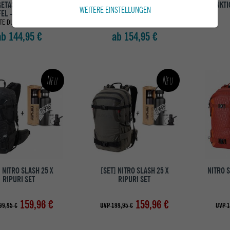
ETASCHE BASE CAMP
UMHÄNGETASCHE BASE CAMP
FUNKTI
WEITERE EINSTELLUNGEN
EL - S BASE CAMP
DUFFEL - M BASE CAMP
TE DUNE/TNF WHITE
EVERGRN/TNFBLCK
ab 144,95 €
ab 154,95 €
Neu
Neu
] NITRO SLASH 25 X
[SET] NITRO SLASH 25 X
NITRO S
RIPURI SET
RIPURI SET
159,96 €
159,96 €
99,95 €
UVP 199,95 €
UVP 1