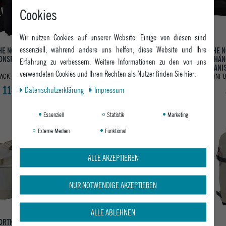
Cookies
Wir nutzen Cookies auf unserer Website. Einige von diesen sind
essenziell, während andere uns helfen, diese Website und Ihre
HE NORTH FACE
THE NORTH FACE HERREN
THE 
ONSRUCKSACK BASIN
UMHÄNGETASCHE BASE CAMP
UMHÄNG
Erfahrung zu verbessern. Weitere Informationen zu den von uns
36 L
DUFFEL - S BASE CAMP
CANI
verwendeten Cookies und Ihren Rechten als Nutzer finden Sie hier:
LACK-TNF / BLACK-NPF
TNF BLUE / TNF RED / SUMMIT
TNF 
114,95 €
ab 144,95 €
Daten­schutz­erklärung
Impressum
Essenziell
Statistik
Marketing
Externe Medien
Funktional
Neu
ALLE AKZEPTIEREN
NUR NOTWENDIGE AKZEPTIEREN
ALLE ABLEHNEN
ORTH FACE HERREN
THE NORTH FACE HERREN