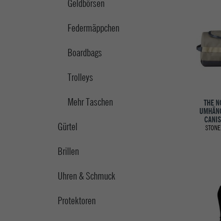
Geldbörsen
Federmäppchen
Boardbags
Trolleys
Mehr Taschen
THE N
UMHÄNG
CANIS
Gürtel
STONE
Brillen
Uhren & Schmuck
Protektoren