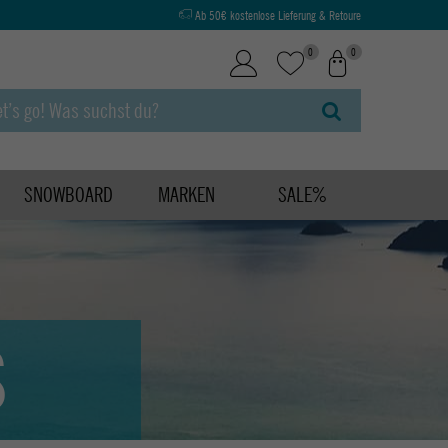
Ab 50€ kostenlose Lieferung & Retoure
0
0
SNOWBOARD
MARKEN
SALE%
S