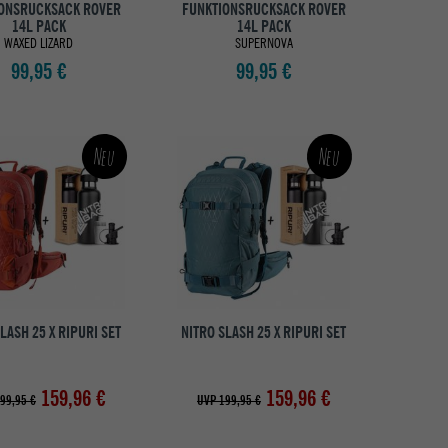
ONSRUCKSACK ROVER
FUNKTIONSRUCKSACK ROVER
14L PACK
14L PACK
WAXED LIZARD
SUPERNOVA
99,95 €
99,95 €
Neu
Neu
LASH 25 X RIPURI SET
NITRO SLASH 25 X RIPURI SET
159,96 €
159,96 €
99,95 €
UVP 199,95 €