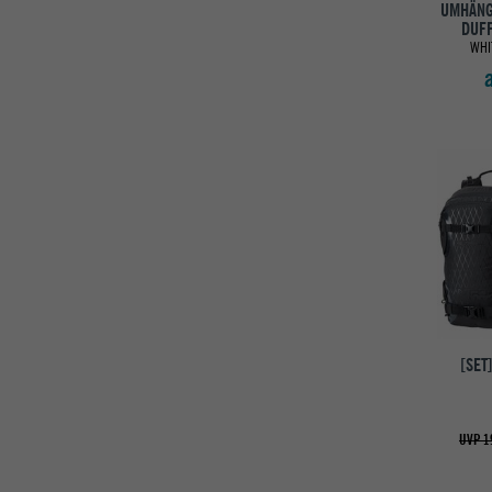
UMHÄNG
DUFF
WHI
[SET
UVP 1