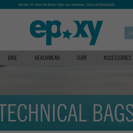
seit über 30 Jahren die Besten Styles aus Streetwear, Shoes und Boardsports
BIKE
BEACHWEAR
SURF
ACCESSORIES
TECHNICAL BAG