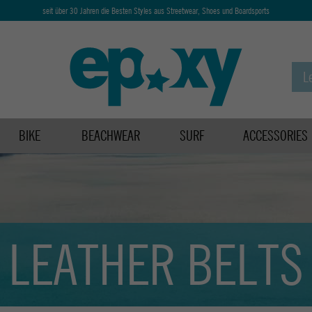
seit über 30 Jahren die Besten Styles aus Streetwear, Shoes und Boardsports
BIKE
BEACHWEAR
SURF
ACCESSORIES
LEATHER BELTS