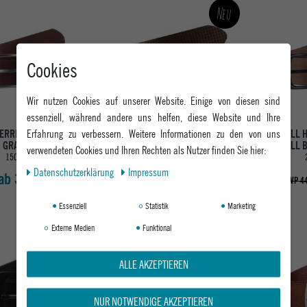
Neu
Cookies
Wir nutzen Cookies auf unserer Website. Einige von diesen sind
essenziell, während andere uns helfen, diese Website und Ihre
Erfahrung zu verbessern. Weitere Informationen zu den von uns
HERREN LEDERGÜRTEL
REELL HERREN LEDERGÜRTEL
REELL 
GRAIN BELT
PIXEL BELT
ALL 
verwendeten Cookies und Ihren Rechten als Nutzer finden Sie hier:
150 BROWN
150 BROWN
Daten­schutz­erklärung
Impressum
ab 39,95 €
ab 39,95 €
UVP 44
Essenziell
Statistik
Marketing
Externe Medien
Funktional
ALLE AKZEPTIEREN
NUR NOTWENDIGE AKZEPTIEREN