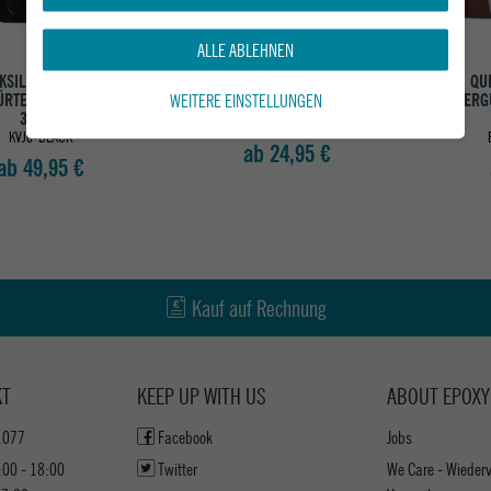
ALLE ABLEHNEN
KSILVER HERREN
IRIEDAILY TEXTILGÜRTEL FLIP
QU
WEITERE EINSTELLUNGEN
RTEL THEEVERYDAILY
THE SIDE BELT
LEDERG
3 BLTS
BLACK-ANTHRA
KVJ0-BLACK
ab 24,95 €
ab 49,95 €
Kauf auf Rechnung
KT
KEEP UP WITH US
ABOUT EPOXY
1077
Facebook
Jobs
:00 - 18:00
Twitter
We Care - Wieder