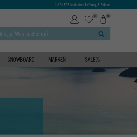
Ab 50€ kostenlose Lieferung & Retoure
0
0
SNOWBOARD
MARKEN
SALE%