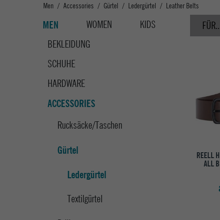
Men
Accessories
Gürtel
Ledergürtel
Leather Belts
WOMEN
KIDS
MEN
FÜR..
BEKLEIDUNG
SCHUHE
HARDWARE
ACCESSORIES
Rucksäcke/Taschen
Gürtel
REELL 
ALL B
Ledergürtel
Textilgürtel