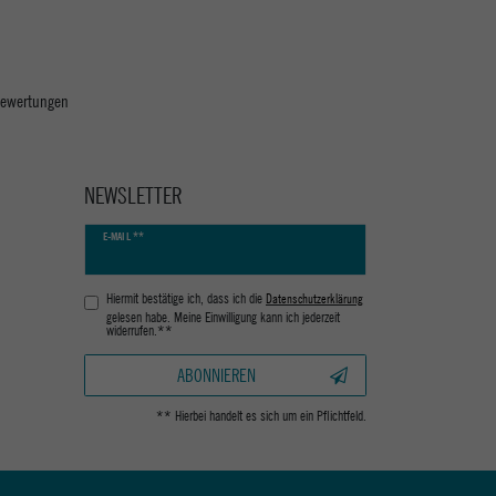
 Bewertungen
NEWSLETTER
Newsletter
E-MAIL **
Honig
Hiermit bestätige ich, dass ich die
Daten­schutz­erklärung
gelesen habe. Meine Einwilligung kann ich jederzeit
widerrufen.**
ABONNIEREN
** Hierbei handelt es sich um ein Pflichtfeld.