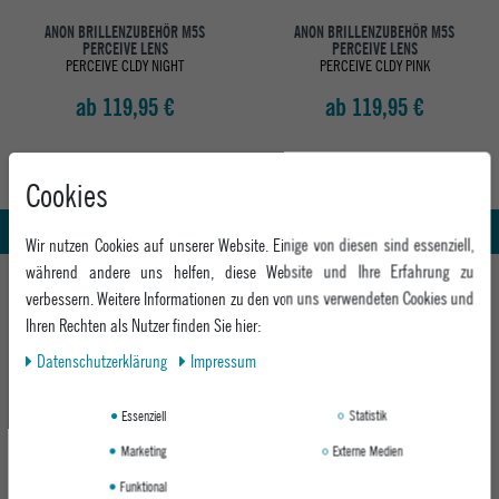
ANON BRILLENZUBEHÖR M5S
ANON BRILLENZUBEHÖR M5S
PERCEIVE LENS
PERCEIVE LENS
PERCEIVE CLDY NIGHT
PERCEIVE CLDY PINK
ab 119,95 €
ab 119,95 €
Abholung in den Epoxy Stores
Kauf auf Rechnung
Cookies
Whatsapp Support
Wir nutzen Cookies auf unserer Website. Einige von diesen sind essenziell,
während andere uns helfen, diese Website und Ihre Erfahrung zu
HILFE UND BERATUNG
verbessern. Weitere Informationen zu den von uns verwendeten Cookies und
Beratung
Ihren Rechten als Nutzer finden Sie hier:
INFO & KONTAKT
Zahlung & Versand
Daten­schutz­erklärung
Impressum
+49 991 3831077
Retoure
ABOUT EPOXY
Montag - Freitag: 8:00 - 18:00
Essenziell
Statistik
Gutscheine
Jobs
Samstag: 10:00 - 17:00
EPOXY STORES
Click & Collect
Marketing
Externe Medien
We Care - Wiederverwendete Verpackungen
Funktional
Deggendorf
Verleih