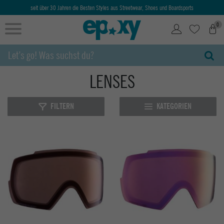
seit über 30 Jahren die Besten Styles aus Streetwear, Shoes und Boardsports
0
LENSES
FILTERN
KATEGORIEN