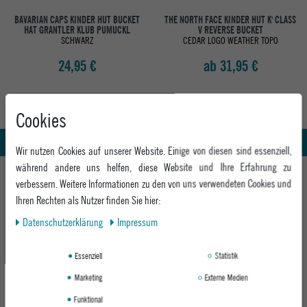
BAVARIAN CAPS KINDER HUT BUCKET
THE NORTH FACE KINDER HUT K' CLASS
HAT GRANTLER KLUB PUMUCKL
V REVERSE BUCKET
SCHWARZ
CEDAR LOGO WEATHER TOPO
24,95 €
ab 31,95 €
Abholung in den Epoxy Stores
Kauf auf Rechnung
Cookies
Whatsapp Support
Wir nutzen Cookies auf unserer Website. Einige von diesen sind essenziell,
während andere uns helfen, diese Website und Ihre Erfahrung zu
HILFE UND BERATUNG
verbessern. Weitere Informationen zu den von uns verwendeten Cookies und
Beratung
Ihren Rechten als Nutzer finden Sie hier:
INFO & KONTAKT
Zahlung & Versand
Daten­schutz­erklärung
Impressum
+49 991 3831077
Retoure
ABOUT EPOXY
Montag - Freitag: 8:00 - 18:00
Essenziell
Statistik
Gutscheine
Jobs
Samstag: 10:00 - 17:00
EPOXY STORES
Click & Collect
Marketing
Externe Medien
We Care - Wiederverwendete Verpackungen
Funktional
Deggendorf
Verleih