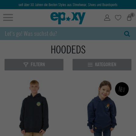
seit über 30 Jahren die Besten Styles aus Streetwear, Shoes und Boardsports
0
HOODEDS
FILTERN
KATEGORIEN
Neu