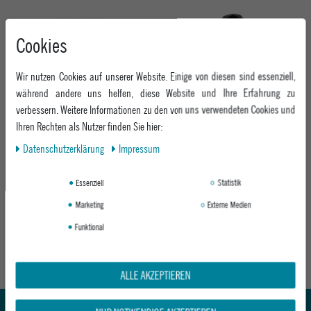
-33%
-31%
Cookies
Wir nutzen Cookies auf unserer Website. Einige von diesen sind essenziell,
während andere uns helfen, diese Website und Ihre Erfahrung zu
verbessern. Weitere Informationen zu den von uns verwendeten Cookies und
Ihren Rechten als Nutzer finden Sie hier:
Daten­schutz­erklärung
Impressum
VOLCOM KINDER HOODIE TOOKOOL PO
ADIDAS SKATEBOARDING KINDER
RINSED BLACK
HOODIE HOODIE
BLACK
Essenziell
Statistik
Marketing
Externe Medien
UVP 64,95 €
UVP 44,95 €
ab 44,95 €
ab 29,95 €
Funktional
Abholung in den Epoxy Stores
Kauf auf Rechnung
ALLE AKZEPTIEREN
Whatsapp Support