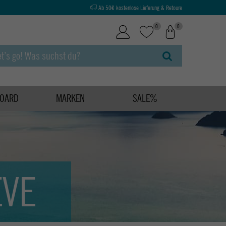
Ab 50€ kostenlose Lieferung & Retoure
0
0
OARD
MARKEN
SALE%
EVE