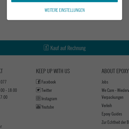
WEITERE EINSTELLUNGEN
Kauf auf Rechnung
KT
KEEP UP WITH US
ABOUT EPOXY
1077
Facebook
Jobs
:00 - 18:00
Twitter
We Care - Wieder
17:00
Verpackungen
Instagram
Verleih
Youtube
Epoxy Guides
Zur Echtheit der
ar