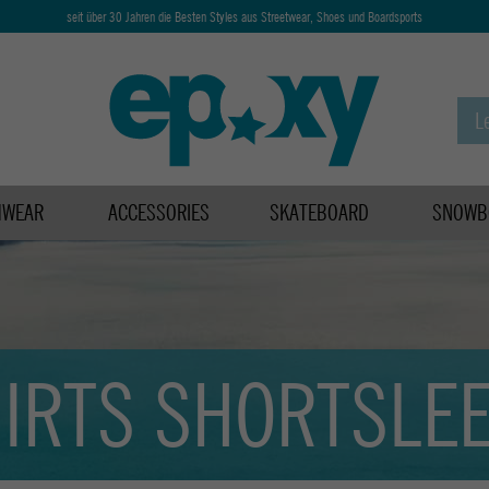
seit über 30 Jahren die Besten Styles aus Streetwear, Shoes und Boardsports
HWEAR
ACCESSORIES
SKATEBOARD
SNOWB
IRTS SHORTSLE