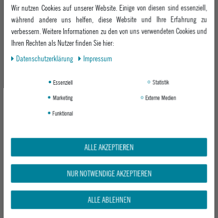
BURTON KINDER SKI-
PICTURE KINDER SKI-
Wir nutzen Cookies auf unserer Website. Einige von diesen sind essenziell,
SNOWBOARDJACKE ASCUTNEY
SNOWBOARDJACKE COSSMO JKT
während andere uns helfen, diese Website und Ihre Erfahrung zu
GLDROD/TRUBLK
B BLACK HONEY CHOCOLATE
verbessern. Weitere Informationen zu den von uns verwendeten Cookies und
UVP 174,95 €
UVP 144,95 €
Ihren Rechten als Nutzer finden Sie hier:
ab 119,95 €
ab 74,95 €
Daten­schutz­erklärung
Impressum
Essenziell
Statistik
-48%
-27%
Marketing
Externe Medien
Funktional
ALLE AKZEPTIEREN
NUR NOTWENDIGE AKZEPTIEREN
PICTURE KINDER SKI-
BURTON KINDER SKI-
SNOWBOARDJACKE KAMELYA JKT
SNOWBOARDJACKE COVERT 2.0
B PAISLEY PURPLE SILTGREE
TRUBLK/TBCSBK
ALLE ABLEHNEN
UVP 164,95 €
UVP 164,95 €