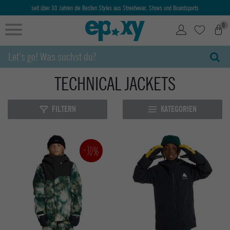
seit über 30 Jahren die Besten Styles aus Streetwear, Shoes und Boardsports
0
TECHNICAL JACKETS
FILTERN
KATEGORIEN
-30%