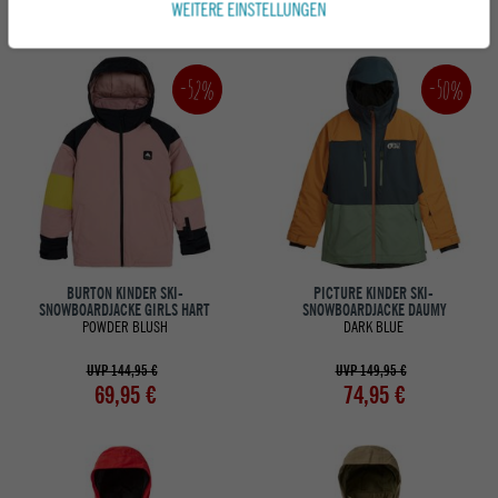
84,95 €
119,95 €
WEITERE EINSTELLUNGEN
-52%
-50%
BURTON KINDER SKI-
PICTURE KINDER SKI-
SNOWBOARDJACKE GIRLS HART
SNOWBOARDJACKE DAUMY
POWDER BLUSH
DARK BLUE
UVP 144,95 €
UVP 149,95 €
69,95 €
74,95 €