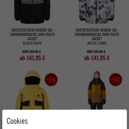
HORSEFEATHERS KINDER SKI-
HORSEFEATHERS KINDER SKI-
SNOWBOARDJACKE JUNO YOUTH
SNOWBOARDJACKE JUNO YOUTH
JACKET
JACKET
BLACK/TAUPE
ARCTIC CAMO
UVP 149,95 €
UVP 149,95 €
ab 141,95 €
ab 141,95 €
-31%
-48%
Cookies