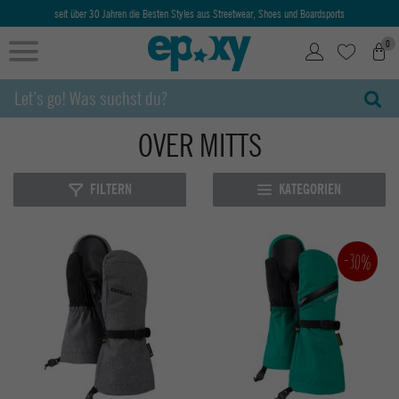
seit über 30 Jahren die Besten Styles aus Streetwear, Shoes und Boardsports
0
OVER MITTS
FILTERN
KATEGORIEN
-30%