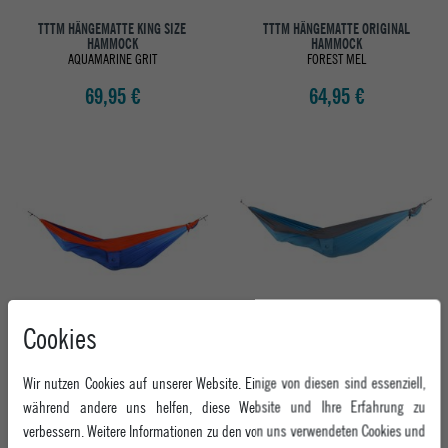
TTTM HÄNGEMATTE KING SIZE
TTTM HÄNGEMATTE ORIGINAL
HAMMOCK
HAMMOCK
AQUAMARINE GRIT
FOREST MEL
69,95 €
64,95 €
Cookies
TTTM HÄNGEMATTE ORIGINAL
TTTM HÄNGEMATTE ORIGINAL
HAMMOCK
HAMMOCK
Wir nutzen Cookies auf unserer Website. Einige von diesen sind essenziell,
ROYAL BLUE TRIP RIP
AQUA/GREEN
während andere uns helfen, diese Website und Ihre Erfahrung zu
64,95 €
64,95 €
verbessern. Weitere Informationen zu den von uns verwendeten Cookies und