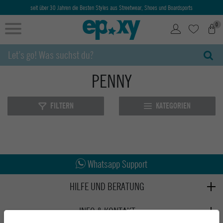
seit über 30 Jahren die Besten Styles aus Streetwear, Shoes und Boardsports
0
PENNY
FILTERN
KATEGORIEN
Abholung in den Epoxy Stores
Kauf auf Rechnung
Whatsapp Support
HILFE UND BERATUNG
Beratung
INFO & KONTAKT
Zahlung & Versand