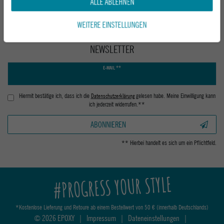
ALLE ABLEHNEN
WEITERE EINSTELLUNGEN
NEWSLETTER
Newsletter
E-MAIL **
Honig
Hiermit bestätige ich, dass ich die
Daten­schutz­erklärung
gelesen habe. Meine Einwilligung kann
ich jederzeit widerrufen.**
ABONNIEREN
** Hierbei handelt es sich um ein Pflichtfeld.
#PROGRESS YOUR STYLE
*Kostenlose Lieferung und Retoure ab einem Bestellwert von 50 € (innerhalb Deutschlands)
© 2026 EPOXY
|
Impressum
|
Dateneinstellungen
|