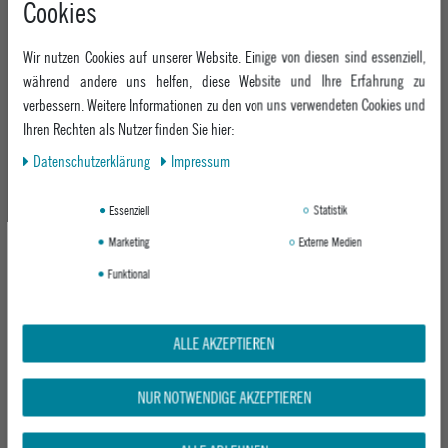
Cookies
+49 991 3831077
Retoure
ABOUT EPOXY
Montag - Freitag: 8:00 - 18:00
Gutscheine
Wir nutzen Cookies auf unserer Website. Einige von diesen sind essenziell,
Jobs
Samstag: 10:00 - 17:00
EPOXY STORES
Click & Collect
während andere uns helfen, diese Website und Ihre Erfahrung zu
We Care - Wiederverwendete Verpackungen
verbessern. Weitere Informationen zu den von uns verwendeten Cookies und
Deggendorf
Verleih
KEEP UP WITH US
Ihren Rechten als Nutzer finden Sie hier:
Whatsapp
Passau
Epoxy Guides
Daten­schutz­erklärung
Impressum
Facebook
Kontaktformular
ZAHLUNG
Zur Echtheit der Bewertungen
Twitter
Essenziell
Statistik
Instagram
Marketing
Externe Medien
Youtube
Funktional
VERSAND
ALLE AKZEPTIEREN
NUR NOTWENDIGE AKZEPTIEREN
GEPRÜFTE SICHERHEIT