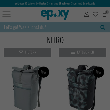
Ab 50€ kostenlose Lieferung & Retoure
0
NITRO
FILTERN
KATEGORIEN
Neu
Neu