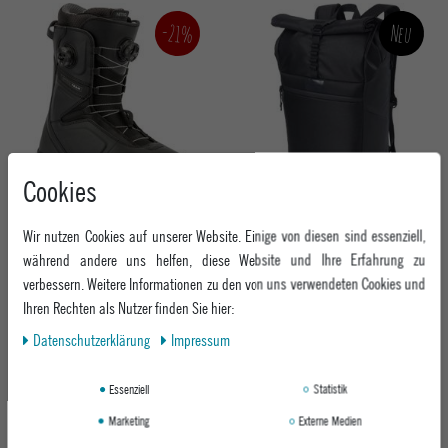
-21%
Neu
Cookies
NITRO HERREN SNOWBOARDBOOT
NITRO RUCKSACK COSMO PACK 25/26
TEAM BOA BOOT´26
0048 BLACKOUT
Wir nutzen Cookies auf unserer Website. Einige von diesen sind essenziell,
BLACK-TIE DYE
während andere uns helfen, diese Website und Ihre Erfahrung zu
ab 89,95 €
verbessern. Weitere Informationen zu den von uns verwendeten Cookies und
UVP 529,95 €
ab 419,95 €
Ihren Rechten als Nutzer finden Sie hier:
Daten­schutz­erklärung
Impressum
-21%
Essenziell
Statistik
Marketing
Externe Medien