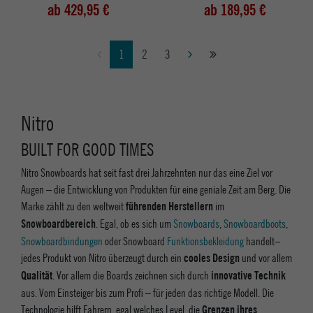
ab 429,95 €
ab 189,95 €
1
2
3
Nitro
BUILT FOR GOOD TIMES
Nitro Snowboards hat seit fast drei Jahrzehnten nur das eine Ziel vor
Augen – die Entwicklung von Produkten für eine geniale Zeit am Berg. Die
Marke zählt zu den weltweit
im
führenden Herstellern
. Egal, ob es sich um
Snowboards
,
Snowboardboots
,
Snowboardbereich
Snowboardbindungen
oder Snowboard
Funktionsbekleidung
handelt–
jedes Produkt von Nitro überzeugt durch ein
und vor allem
cooles Design
. Vor allem die Boards zeichnen sich durch
Qualität
innovative Technik
aus. Vom Einsteiger bis zum Profi – für jeden das richtige Modell. Die
Technologie hilft Fahrern, egal welches Level, die
Grenzen ihres