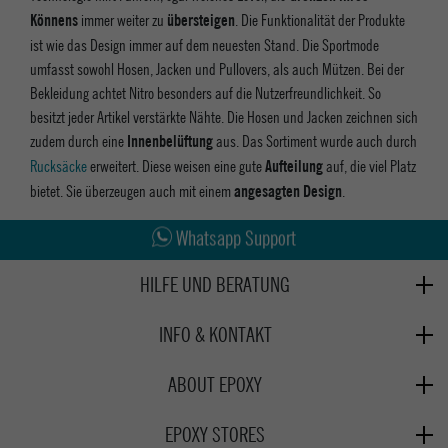
immer weiter zu
. Die Funktionalität der Produkte
Könnens
übersteigen
ist wie das Design immer auf dem neuesten Stand. Die Sportmode
umfasst sowohl Hosen, Jacken und Pullovers, als auch Mützen. Bei der
Bekleidung achtet Nitro besonders auf die Nutzerfreundlichkeit. So
besitzt jeder Artikel verstärkte Nähte. Die Hosen und Jacken zeichnen sich
zudem durch eine
aus. Das Sortiment wurde auch durch
Innenbelüftung
Rucksäcke
erweitert. Diese weisen eine gute
auf, die viel Platz
Aufteilung
bietet. Sie überzeugen auch mit einem
.
angesagten Design
Abholung in den Epoxy Stores
Whatsapp Support
Kauf auf Rechnung
HILFE UND BERATUNG
Beratung
INFO & KONTAKT
Zahlung & Versand
+49 991 3831077
Retoure
ABOUT EPOXY
Montag - Freitag: 8:00 - 18:00
Gutscheine
Jobs
Samstag: 10:00 - 17:00
EPOXY STORES
Click & Collect