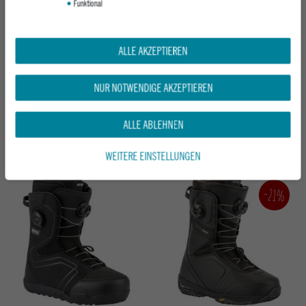
Funktional
ALLE AKZEPTIEREN
NITRO DAMEN SNOWBOARDBOOT
NITRO HERREN SNOWBOARDBOOT
NUR NOTWENDIGE AKZEPTIEREN
SCALA BOA BOOT´26
VENTURE STEP ON TLS BOOT´26
ICE
BLACK
ALLE ABLEHNEN
ab 489,95 €
UVP 329,95 €
ab 259,95 €
WEITERE EINSTELLUNGEN
-21%