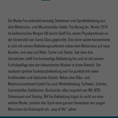
Die Marke Fox verbindet einmalig Streetwear und Sportbekleidung aus
dem Motorcross- und Mountainbike-Sektor. Fox Racing Inc. Wurde 1974
im kalifornischen Morgan Hill durch Geoff Fox, einem Physikprofessor an
der Universität von Santa Clara gegründet. Drei Jahre später konzentrierte
er sich mit seinem Bekleidungssortiment neben dem Motorcross auf neue
Kunden, und zwar auf Biker, Surfer und Skater. Seit über drei
Jahrzehnten stellt Fox hochwertige Bekleidung her und ist mit seinem
Fuchskopflogo eine der bekanntesten Marken in ihrem Bereich. Die
markant-sportive Funktionsbekleidung von Fox punktet mit vielen
funktionellen und stylischen Details. Neben dem Bike- und
Motorcrosssortiment bietet Fox auch Winterkleidung, Surfwear, Schuhe,
Sonnenbrillen Geldbörsen, Rucksäcke, alles inspiriert von MX, MTB,
Extremsport und Skating. Mit Fox Bekleidung trägst du nicht nur eine
weitere Marke, sondern den Spirit einer ganzen Generation von jungen
Menschen die Actionsport als „way of life“ sehen.
Abholung in den Epoxy Stores
Whatsapp Support