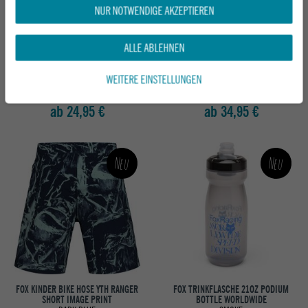
NUR NOTWENDIGE AKZEPTIEREN
ALLE ABLEHNEN
FOX KINDER T-SHIRT K'S IMAGE PRINT
FOX KINDER BIKE OBERTEIL YTH
HD TEE
RANGER JERSEY FOX HEAD
WEITERE EINSTELLUNGEN
NAVY
BLACK
ab 24,95 €
ab 34,95 €
Neu
Neu
FOX KINDER BIKE HOSE YTH RANGER
FOX TRINKFLASCHE 21OZ PODIUM
SHORT IMAGE PRINT
BOTTLE WORLDWIDE