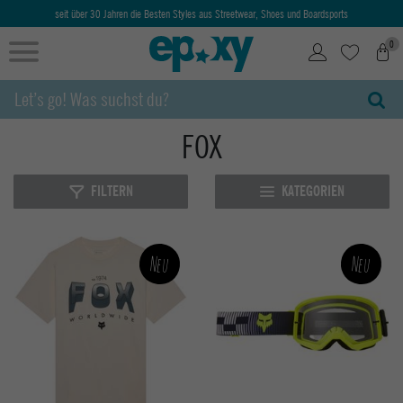
Ab 50€ kostenlose Lieferung & Retoure
0
FOX
FILTERN
KATEGORIEN
Neu
Neu