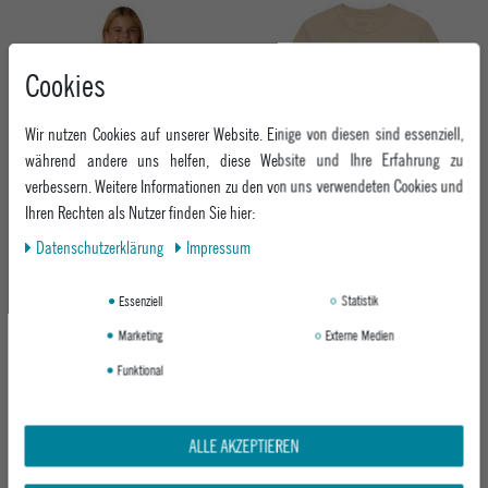
Cookies
Wir nutzen Cookies auf unserer Website. Einige von diesen sind essenziell,
während andere uns helfen, diese Website und Ihre Erfahrung zu
verbessern. Weitere Informationen zu den von uns verwendeten Cookies und
Ihren Rechten als Nutzer finden Sie hier:
FOX KINDER T-SHIRT K'S ABSOLUTE
FOX KINDER T-SHIRT K'S CHECKER TEE
Daten­schutz­erklärung
Impressum
TEE
TAN
ULTRA BLACK
Essenziell
Statistik
24,95 €
ab 24,95 €
Marketing
Externe Medien
Funktional
ALLE AKZEPTIEREN