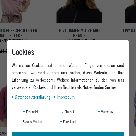
MEN FLEECEPULLOVER
EIVY DAMEN MÜTZE MID
EIVY D
BALL FLEECE
BEANIE
D FADED WOODROSE
WOODROSE CHEETAH
Cookies
ab 87,96 €
34,95 €
,95 €
Wir nutzen Cookies auf unserer Website. Einige von diesen sind
essenziell, während andere uns helfen, diese Website und Ihre
Erfahrung zu verbessern. Weitere Informationen zu den von uns
verwendeten Cookies und Ihren Rechten als Nutzer finden Sie hier:
Daten­schutz­erklärung
Impressum
Essenziell
Statistik
Marketing
Externe Medien
Funktional
DAMEN FLEECEJACKE
EIVY DAMEN FLEECEWESTE