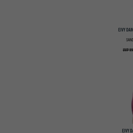
EIVY DA
SAN
UVP 99
EIVY 