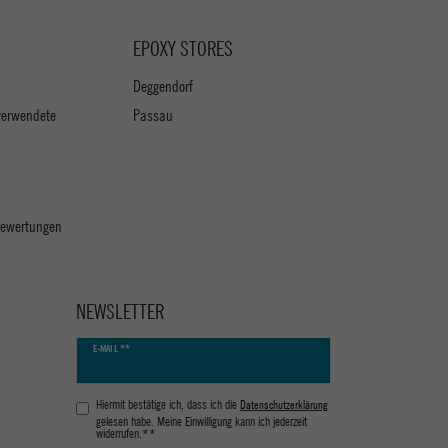
EPOXY STORES
Deggendorf
verwendete
Passau
 Bewertungen
NEWSLETTER
Newsletter
E-MAIL **
Honig
Hiermit bestätige ich, dass ich die
Daten­schutz­erklärung
gelesen habe. Meine Einwilligung kann ich jederzeit
widerrufen.**