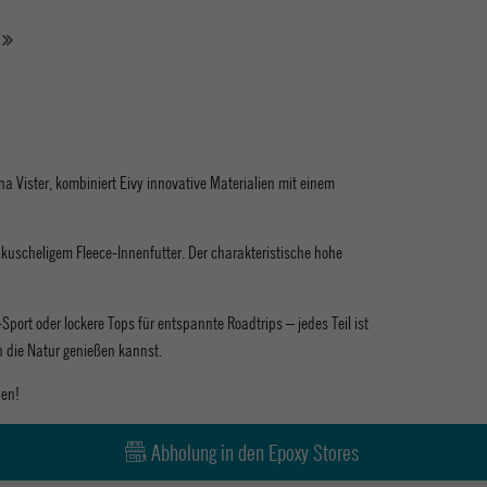
a Vister, kombiniert Eivy innovative Materialien mit einem
kuscheligem Fleece-Innenfutter. Der charakteristische hohe
ort oder lockere Tops für entspannte Roadtrips – jedes Teil ist
n die Natur genießen kannst.
uen!
Abholung in den Epoxy Stores