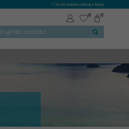
Ab 50€ kostenlose Lieferung & Retoure
0
0