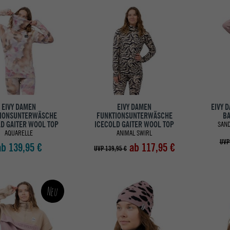
EIVY DAMEN
EIVY DAMEN
EIVY 
IONSUNTERWÄSCHE
FUNKTIONSUNTERWÄSCHE
BA
D GAITER WOOL TOP
ICECOLD GAITER WOOL TOP
SAND
AQUARELLE
ANIMAL SWIRL
UVP
ab 139,95 €
ab 117,95 €
UVP 139,95 €
Neu