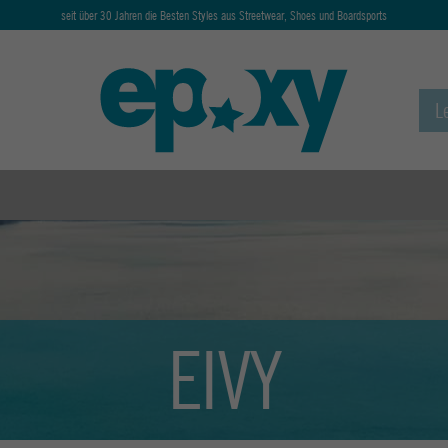
seit über 30 Jahren die Besten Styles aus Streetwear, Shoes und Boardsports
EIVY