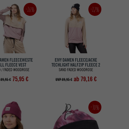
-16%
-12%
DAMEN FLEECEWESTE
EIVY DAMEN FLEECEJACKE
LL FLEECE VEST
TECHLIGHT HALFZIP FLEECE 2
 / FADED WOODROSE
SAND FADED WOODROSE
75,95 €
ab 79,16 €
 89,95 €
UVP 89,95 €
-30%