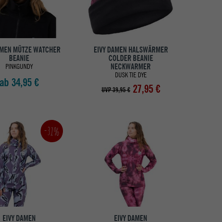
AMEN MÜTZE WATCHER
EIVY DAMEN HALSWÄRMER
BEANIE
COLDER BEANIE
NECKWARMER
PINKGUNDY
DUSK TIE DYE
ab 34,95 €
27,95 €
UVP 39,95 €
-31%
EIVY DAMEN
EIVY DAMEN