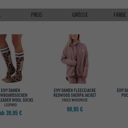
.
PREIS
GRÖSSE
FARBE
EIVY DAMEN
EIVY DAMEN FLEECEJACKE
EIVY 
OWBOARDSOCKEN
REDWOOD SHERPA JACKET
POC
LEADER WOOL SOCKS
FADED WOODROSE
LEOPARD
99,95 €
ab 39,95 €