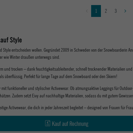
1
2
3
auf Style
und Style entscheiden wollen. Gegründet 2009 in Schweden von der Snowboarderin Ann
er wie Winter draußen unterwegs sind.
m und trocken – dank feuchtigkeitsableitender, schnell trocknender Materialien und 
ls überflüssig. Perfekt für lange Tage auf dem Snowboard oder den Skiern!
t funktioneller und stylischer Activewear. Ob atmungsaktive Leggings für Outdoor-Sp
schätzen. Zudem setzt Eivy auf nachhaltige Materialien, sodass du mit gutem Gewisse
itige Activewear, die dich in jeder Jahreszeit begleitet – designed von Frauen für Fra
Kauf auf Rechnung