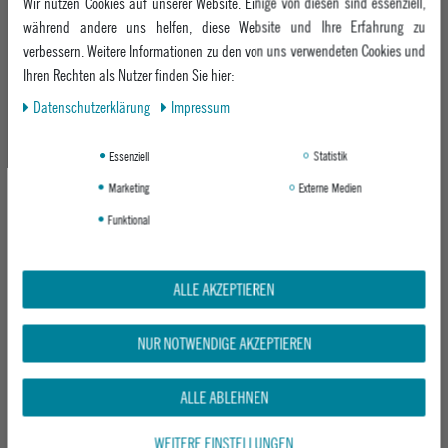
Wir nutzen Cookies auf unserer Website. Einige von diesen sind essenziell,
UVP 139,95 €
während andere uns helfen, diese Website und Ihre Erfahrung zu
UVP 59,95 €
109,95 €
44,95 €
verbessern. Weitere Informationen zu den von uns verwendeten Cookies und
Ihren Rechten als Nutzer finden Sie hier:
Daten­schutz­erklärung
Impressum
-23%
Essenziell
Statistik
Marketing
Externe Medien
Funktional
ALLE AKZEPTIEREN
PATAGONIA DAMEN FLEECEJACKE W'S
PATAGONIA DAMEN FLEECEJACKE W'S
LW SYNCH SNAP-T P/O
RETRO PILE HOODY
SOFT SPIREA DRIED VANILLA
NATURAL W/ELLWOOD GREEN
NUR NOTWENDIGE AKZEPTIEREN
159,95 €
UVP 129,95 €
ab 99,95 €
ALLE ABLEHNEN
WEITERE EINSTELLUNGEN