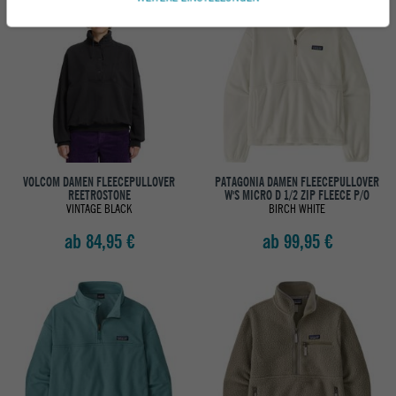
VOLCOM DAMEN FLEECEPULLOVER
PATAGONIA DAMEN FLEECEPULLOVER
REETROSTONE
W'S MICRO D 1/2 ZIP FLEECE P/O
VINTAGE BLACK
BIRCH WHITE
ab 84,95 €
ab 99,95 €