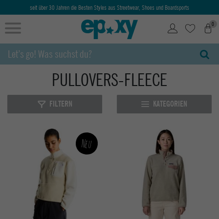
seit über 30 Jahren die Besten Styles aus Streetwear, Shoes und Boardsports
0
PULLOVERS-FLEECE
FILTERN
KATEGORIEN
Neu