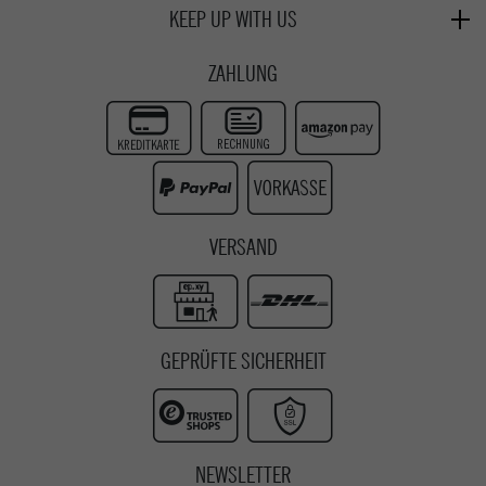
Deggendorf
Verleih
KEEP UP WITH US
Whatsapp
Passau
Epoxy Guides
Facebook
Kontaktformular
ZAHLUNG
Zur Echtheit der Bewertungen
Twitter
Instagram
Youtube
VERSAND
GEPRÜFTE SICHERHEIT
NEWSLETTER