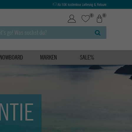
Ab 50€ kostenlose Lieferung & Retoure
0
0
NOWBOARD
MARKEN
SALE%
NTIE