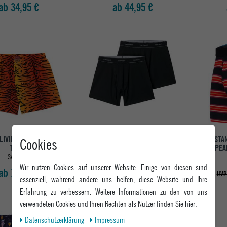
ab 34,95 €
ab 44,95 €
LIVIN BOXERSHORTS
CARHARTT WIP BOXERSHORTS
STA
Cookies
TIGER
COTTON TRUNKS
SPEA
SAFFRON
BLACK + BLACK
Wir nutzen Cookies auf unserer Website. Einige von diesen sind
ab 18,95 €
ab 34,95 €
UVP
essenziell, während andere uns helfen, diese Website und Ihre
Erfahrung zu verbessern. Weitere Informationen zu den von uns
verwendeten Cookies und Ihren Rechten als Nutzer finden Sie hier:
Daten­schutz­erklärung
Impressum