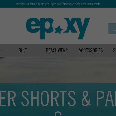
seit über 30 Jahren die Besten Styles aus Streetwear, Shoes und Boardsports
D
BIKE
BEACHWEAR
ACCESSORIES
S
ER SHORTS & PA