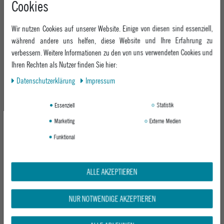
Cookies
+49 991 3831077
Retoure
ABOUT EPOXY
Montag - Freitag: 8:00 - 18:00
Gutscheine
Wir nutzen Cookies auf unserer Website. Einige von diesen sind essenziell,
Jobs
Samstag: 10:00 - 17:00
EPOXY STORES
Click & Collect
während andere uns helfen, diese Website und Ihre Erfahrung zu
We Care - Wiederverwendete Verpackungen
verbessern. Weitere Informationen zu den von uns verwendeten Cookies und
Deggendorf
Verleih
KEEP UP WITH US
Ihren Rechten als Nutzer finden Sie hier:
Whatsapp
Passau
Epoxy Guides
Daten­schutz­erklärung
Impressum
Facebook
Kontaktformular
ZAHLUNG
Zur Echtheit der Bewertungen
Twitter
Essenziell
Statistik
Instagram
Marketing
Externe Medien
Youtube
Funktional
VERSAND
ALLE AKZEPTIEREN
NUR NOTWENDIGE AKZEPTIEREN
GEPRÜFTE SICHERHEIT