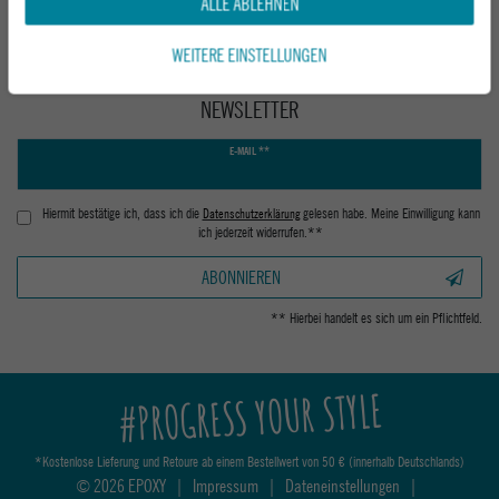
ALLE ABLEHNEN
WEITERE EINSTELLUNGEN
NEWSLETTER
Newsletter
E-MAIL **
Honig
Hiermit bestätige ich, dass ich die
Daten­schutz­erklärung
gelesen habe. Meine Einwilligung kann
ich jederzeit widerrufen.**
ABONNIEREN
** Hierbei handelt es sich um ein Pflichtfeld.
#PROGRESS YOUR STYLE
*Kostenlose Lieferung und Retoure ab einem Bestellwert von 50 € (innerhalb Deutschlands)
© 2026 EPOXY
|
Impressum
|
Dateneinstellungen
|