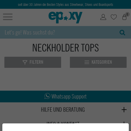
seit über 30 Jahren die Besten Styles aus Streetwear, Shoes und Boardsports
0
NECKHOLDER TOPS
FILTERN
KATEGORIEN
Abholung in den Epoxy Stores
Kauf auf Rechnung
Whatsapp Support
HILFE UND BERATUNG
Beratung
INFO & KONTAKT
Zahlung & Versand