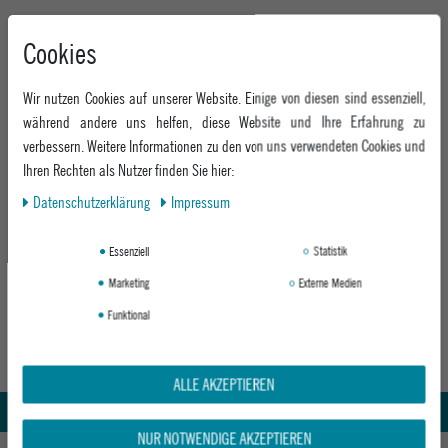
Cookies
Neu
Wir nutzen Cookies auf unserer Website. Einige von diesen sind essenziell,
während andere uns helfen, diese Website und Ihre Erfahrung zu
verbessern. Weitere Informationen zu den von uns verwendeten Cookies und
Ihren Rechten als Nutzer finden Sie hier:
Daten­schutz­erklärung
Impressum
PATAGONIA HERREN FLEECEWESTE M'S
RETRO PILE VEST
Essenziell
Statistik
PELICAN
Marketing
Externe Medien
ab 119,95 €
Funktional
Abholung in den Epoxy Stores
Kauf auf Rechnung
ALLE AKZEPTIEREN
Whatsapp Support
NUR NOTWENDIGE AKZEPTIEREN