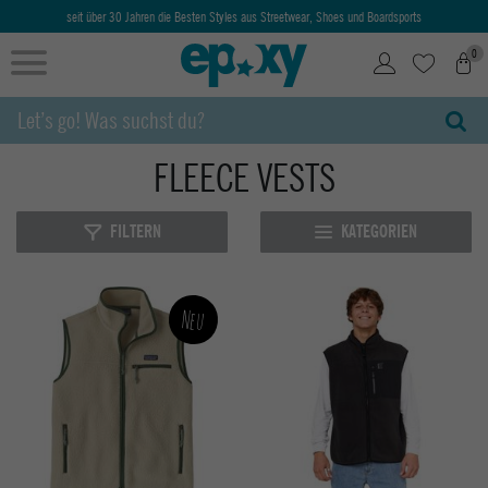
seit über 30 Jahren die Besten Styles aus Streetwear, Shoes und Boardsports
0
FLEECE VESTS
FILTERN
KATEGORIEN
Neu