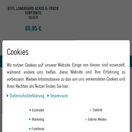
BTFL LONGBOARD ACHSE G-TRUCK
SURFSKATE
SILVER
89,95 €
Abholung in den Epoxy Stores
Kauf auf Rechnung
Cookies
Whatsapp Support
Wir nutzen Cookies auf unserer Website. Einige von diesen sind essenziell,
während andere uns helfen, diese Website und Ihre Erfahrung zu
HILFE UND BERATUNG
verbessern. Weitere Informationen zu den von uns verwendeten Cookies und
Beratung
Ihren Rechten als Nutzer finden Sie hier:
INFO & KONTAKT
Zahlung & Versand
Daten­schutz­erklärung
Impressum
+49 991 3831077
Retoure
ABOUT EPOXY
Montag - Freitag: 8:00 - 18:00
Essenziell
Statistik
Gutscheine
Jobs
Samstag: 10:00 - 17:00
EPOXY STORES
Click & Collect
Marketing
Externe Medien
We Care - Wiederverwendete Verpackungen
Funktional
Deggendorf
Verleih