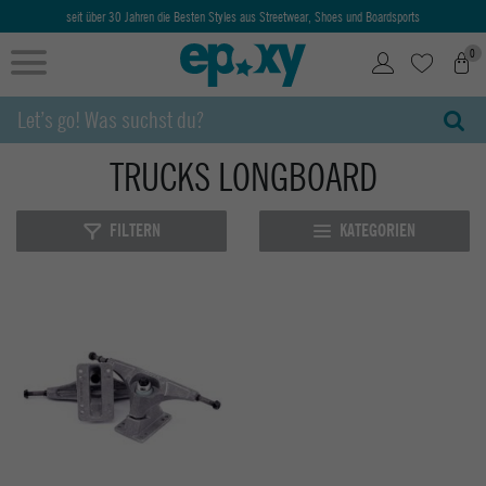
seit über 30 Jahren die Besten Styles aus Streetwear, Shoes und Boardsports
0
TRUCKS LONGBOARD
FILTERN
KATEGORIEN