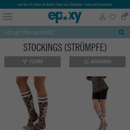
seit über 30 Jahren die Besten Styles aus Streetwear, Shoes und Boardsports
0
STOCKINGS (STRÜMPFE)
FILTERN
KATEGORIEN