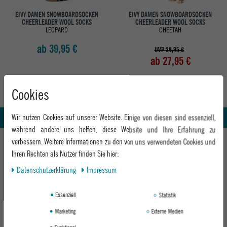
EIVY DAMEN SNOWBOARDSOCKEN
EIVY DAMEN SNOWBOARDSOCKEN
CHEERLEADER WOOL SOCKS
CHEERLEADER WOOL SOCKS
LEOPARD
CHEETAH
ab 39,95 €
UVP 39,95 €
ab 27,95 €
Cookies
Abholung in den Epoxy Stores
Kauf auf Rechnung
Whatsapp Support
Wir nutzen Cookies auf unserer Website. Einige von diesen sind essenziell,
während andere uns helfen, diese Website und Ihre Erfahrung zu
HILFE UND BERATUNG
verbessern. Weitere Informationen zu den von uns verwendeten Cookies und
Ihren Rechten als Nutzer finden Sie hier:
Beratung
INFO & KONTAKT
Daten­schutz­erklärung
Impressum
Zahlung & Versand
+49 991 3831077
Retoure
ABOUT EPOXY
Essenziell
Statistik
Montag - Freitag: 8:00 - 18:00
Gutscheine
Jobs
Samstag: 10:00 - 17:00
Marketing
Externe Medien
EPOXY STORES
Click & Collect
We Care - Wiederverwendete Verpackungen