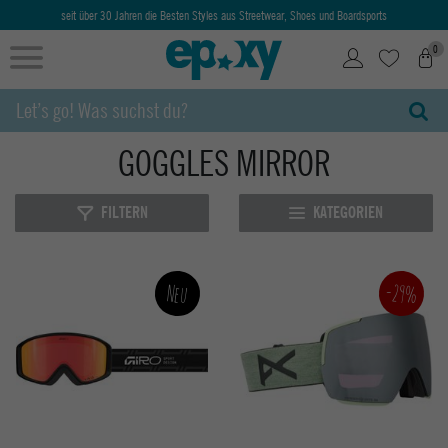
seit über 30 Jahren die Besten Styles aus Streetwear, Shoes und Boardsports
0
GOGGLES MIRROR
FILTERN
KATEGORIEN
-29%
Neu