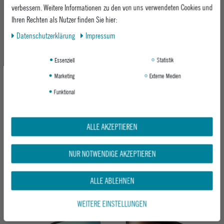
verbessern. Weitere Informationen zu den von uns verwendeten Cookies und
Ihren Rechten als Nutzer finden Sie hier:
-20%
-20%
Daten­schutz­erklärung
Impressum
Essenziell
Statistik
Marketing
Externe Medien
Funktional
ANON SNOWBOARDBRILLE M5S
ALLE AKZEPTIEREN
ANON SNOWBOARDBRILLE M6
GOGGLES + BL + MFI® FACE MASK
GOGGLES
SOFT SAGE/PERCEIVE SUNNY ONYX
FAMILY TREE/PERCEIVE SUNNY RED
NUR NOTWENDIGE AKZEPTIEREN
UVP 319,95 €
UVP 299,95 €
ab 254,95 €
ab 239,95 €
ALLE ABLEHNEN
WEITERE EINSTELLUNGEN