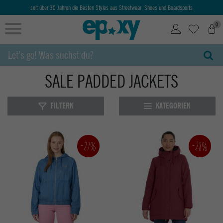
seit über 30 Jahren die Besten Styles aus Streetwear, Shoes und Boardsports
0
SALE PADDED JACKETS
FILTERN
KATEGORIEN
-27%
-28%