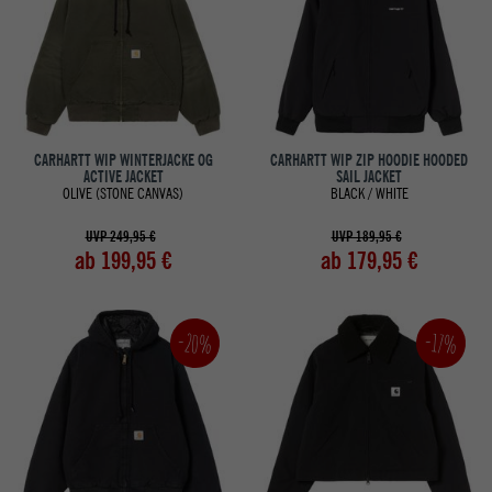
CARHARTT WIP WINTERJACKE OG
CARHARTT WIP ZIP HOODIE HOODED
ACTIVE JACKET
SAIL JACKET
OLIVE (STONE CANVAS)
BLACK / WHITE
UVP 249,95 €
UVP 189,95 €
ab 199,95 €
ab 179,95 €
-20%
-17%