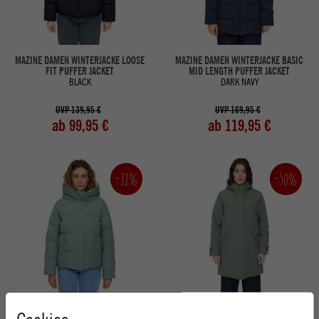
MAZINE DAMEN WINTERJACKE LOOSE
MAZINE DAMEN WINTERJACKE BASIC
FIT PUFFER JACKET
MID LENGTH PUFFER JACKET
BLACK
DARK NAVY
UVP 139,95 €
UVP 169,95 €
ab 99,95 €
ab 119,95 €
-50%
-31%
MAZINE DAMEN WINTERJACKE BASIC
MAZINE DAMEN WINTERJACKE