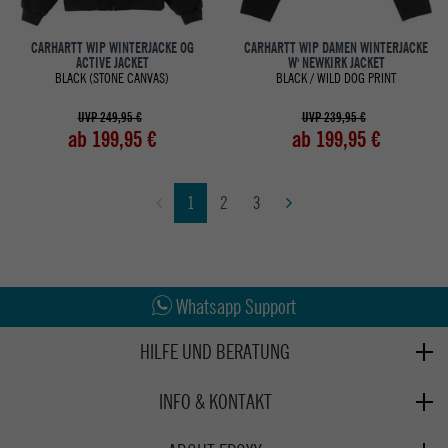
CARHARTT WIP WINTERJACKE OG
CARHARTT WIP DAMEN WINTERJACKE
ACTIVE JACKET
W' NEWKIRK JACKET
BLACK (STONE CANVAS)
BLACK / WILD DOG PRINT
UVP 249,95 €
UVP 239,95 €
ab 199,95 €
ab 199,95 €
1
2
3
Abholung in den Epoxy Stores
Kauf auf Rechnung
Whatsapp Support
HILFE UND BERATUNG
Beratung
INFO & KONTAKT
Zahlung & Versand
+49 991 3831077
Retoure