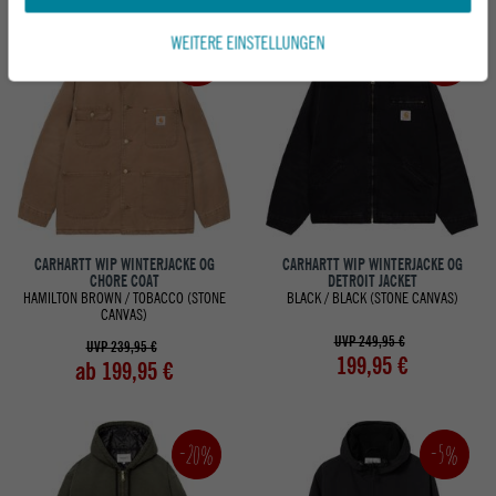
WEITERE EINSTELLUNGEN
-20%
-17%
CARHARTT WIP WINTERJACKE OG
CARHARTT WIP WINTERJACKE OG
CHORE COAT
DETROIT JACKET
HAMILTON BROWN / TOBACCO (STONE
BLACK / BLACK (STONE CANVAS)
CANVAS)
UVP 249,95 €
UVP 239,95 €
199,95 €
ab 199,95 €
-20%
-5%