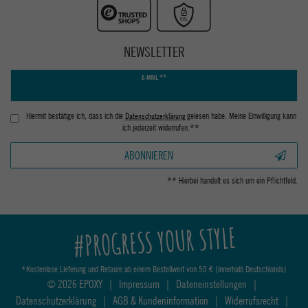
NEWSLETTER
Newsletter
E-MAIL **
Honig
Hiermit bestätige ich, dass ich die
Daten­schutz­erklärung
gelesen habe. Meine Einwilligung kann
ich jederzeit widerrufen.**
ABONNIEREN
** Hierbei handelt es sich um ein Pflichtfeld.
#PROGRESS YOUR STYLE
*Kostenlose Lieferung und Retoure ab einem Bestellwert von 50 € (innerhalb Deutschlands)
© 2026 EPOXY
|
Impressum
|
Dateneinstellungen
|
Datenschutzerklärung
|
AGB & Kundeninformation
|
Widerrufsrecht
|