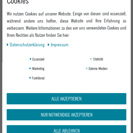
Cookies
PUFFER JACKET
FUNCTIONAL PADDED PARKA
JADE
JADE
Wir nutzen Cookies auf unserer Website. Einige von diesen sind essenziell,
UVP 159,95 €
UVP 199,95 €
während andere uns helfen, diese Website und Ihre Erfahrung zu
109,95 €
ab 99,95 €
verbessern. Weitere Informationen zu den von uns verwendeten Cookies und
Ihren Rechten als Nutzer finden Sie hier:
Daten­schutz­erklärung
Impressum
-19%
-19%
Essenziell
Statistik
Marketing
Externe Medien
Funktional
ALLE AKZEPTIEREN
MAZINE DAMEN WINTERJACKE BASIC
MAZINE DAMEN WINTERJACKE BASIC
PADDED PARKA
PADDED PARKA
BLACK
BOTTLE
NUR NOTWENDIGE AKZEPTIEREN
UVP 179,95 €
UVP 179,95 €
ab 144,95 €
ab 144,95 €
ALLE ABLEHNEN