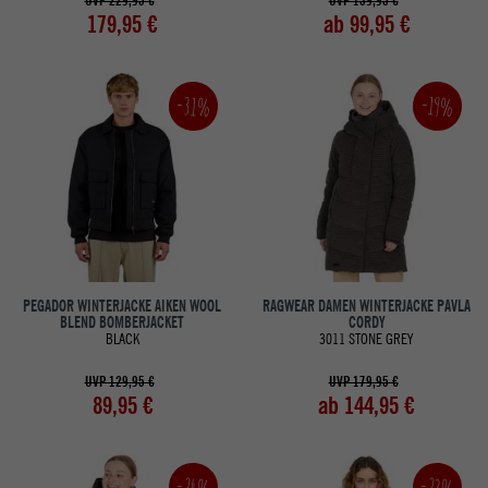
UVP 229,95 €
UVP 139,95 €
179,95 €
ab 99,95 €
-31%
-19%
PEGADOR WINTERJACKE AIKEN WOOL
RAGWEAR DAMEN WINTERJACKE PAVLA
BLEND BOMBERJACKET
CORDY
BLACK
3011 STONE GREY
UVP 129,95 €
UVP 179,95 €
89,95 €
ab 144,95 €
-24%
-23%