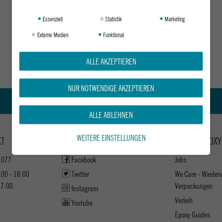
Essenziell
Statistik
Marketing
Externe Medien
Funktional
ALLE AKZEPTIEREN
NUR NOTWENDIGE AKZEPTIEREN
Kauf auf Rechnung
ALLE ABLEHNEN
WEITERE EINSTELLUNGEN
KT
KEEP UP WITH US
ABOUT EPOXY
1077
Facebook
Jobs
:00 - 18:00
Twitter
We Care - Wieder
17:00
Verpackungen
Instagram
Verleih
Youtube
Epoxy Guides