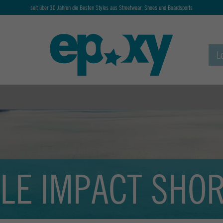
seit über 30 Jahren die Besten Styles aus Streetwear, Shoes und Boardsports
LE IMPACT SHO