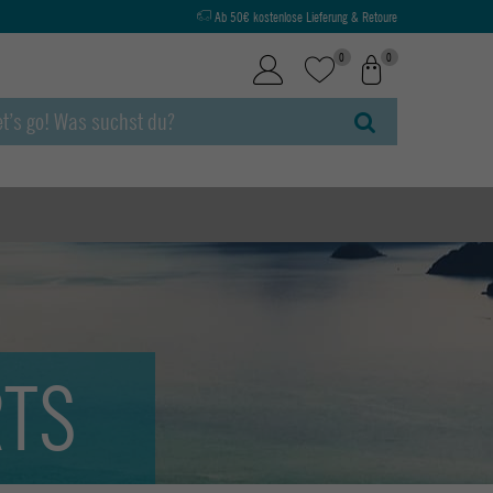
Ab 50€ kostenlose Lieferung & Retoure
0
0
RTS