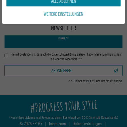
ALLE ABLEHNEN
WEITERE EINSTELLUNGEN
NEWSLETTER
Newsletter
E-MAIL **
Honig
Hiermit bestätige ich, dass ich die
Daten­schutz­erklärung
gelesen habe. Meine Einwilligung kann
ich jederzeit widerrufen.**
ABONNIEREN
** Hierbei handelt es sich um ein Pflichtfeld.
#PROGRESS YOUR STYLE
*Kostenlose Lieferung und Retoure ab einem Bestellwert von 50 € (innerhalb Deutschlands)
© 2026 EPOXY
|
Impressum
|
Dateneinstellungen
|