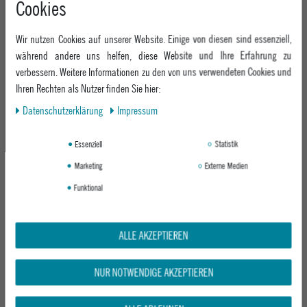
Cookies
+49 991 3831077
Retoure
ABOUT EPOXY
Montag - Freitag: 8:00 - 18:00
Gutscheine
Wir nutzen Cookies auf unserer Website. Einige von diesen sind essenziell,
Jobs
Samstag: 10:00 - 17:00
EPOXY STORES
Click & Collect
während andere uns helfen, diese Website und Ihre Erfahrung zu
We Care - Wiederverwendete Verpackungen
verbessern. Weitere Informationen zu den von uns verwendeten Cookies und
Deggendorf
Verleih
KEEP UP WITH US
Ihren Rechten als Nutzer finden Sie hier:
Whatsapp
Passau
Epoxy Guides
Daten­schutz­erklärung
Impressum
Facebook
Kontaktformular
ZAHLUNG
Zur Echtheit der Bewertungen
Twitter
Essenziell
Statistik
Instagram
Marketing
Externe Medien
Youtube
Funktional
VERSAND
ALLE AKZEPTIEREN
NUR NOTWENDIGE AKZEPTIEREN
GEPRÜFTE SICHERHEIT