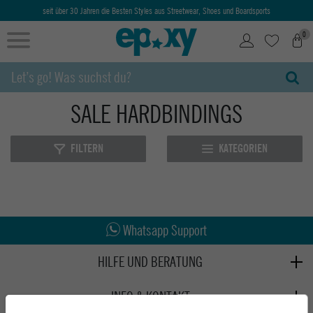
seit über 30 Jahren die Besten Styles aus Streetwear, Shoes und Boardsports
0
SALE HARDBINDINGS
FILTERN
KATEGORIEN
Abholung in den Epoxy Stores
Kauf auf Rechnung
Whatsapp Support
HILFE UND BERATUNG
Beratung
INFO & KONTAKT
Zahlung & Versand