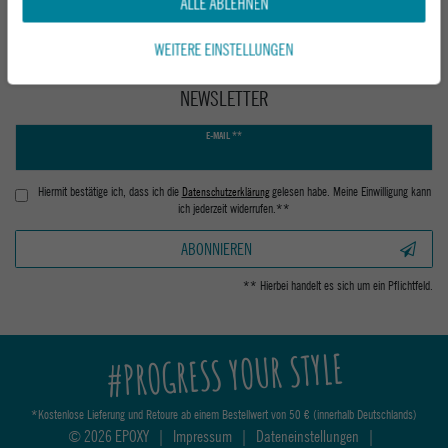
ALLE ABLEHNEN
WEITERE EINSTELLUNGEN
NEWSLETTER
Newsletter
E-MAIL **
Honig
Hiermit bestätige ich, dass ich die
Daten­schutz­erklärung
gelesen habe. Meine Einwilligung kann
ich jederzeit widerrufen.**
ABONNIEREN
** Hierbei handelt es sich um ein Pflichtfeld.
#PROGRESS YOUR STYLE
*Kostenlose Lieferung und Retoure ab einem Bestellwert von 50 € (innerhalb Deutschlands)
© 2026 EPOXY
|
Impressum
|
Dateneinstellungen
|