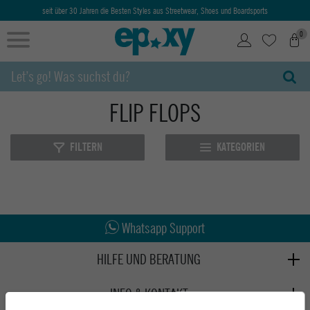
seit über 30 Jahren die Besten Styles aus Streetwear, Shoes und Boardsports
0
FLIP FLOPS
FILTERN
KATEGORIEN
Abholung in den Epoxy Stores
Kauf auf Rechnung
Whatsapp Support
HILFE UND BERATUNG
Beratung
INFO & KONTAKT
Zahlung & Versand