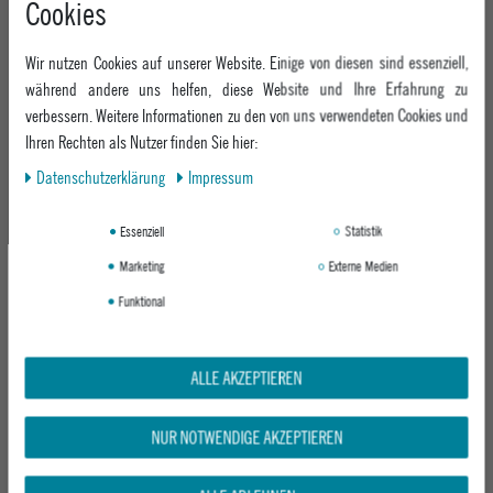
Cookies
+49 991 3831077
Retoure
ABOUT EPOXY
Montag - Freitag: 8:00 - 18:00
Gutscheine
Wir nutzen Cookies auf unserer Website. Einige von diesen sind essenziell,
Jobs
Samstag: 10:00 - 17:00
EPOXY STORES
Click & Collect
während andere uns helfen, diese Website und Ihre Erfahrung zu
We Care - Wiederverwendete Verpackungen
verbessern. Weitere Informationen zu den von uns verwendeten Cookies und
Deggendorf
Verleih
KEEP UP WITH US
Ihren Rechten als Nutzer finden Sie hier:
Whatsapp
Passau
Epoxy Guides
Daten­schutz­erklärung
Impressum
Facebook
Kontaktformular
ZAHLUNG
Zur Echtheit der Bewertungen
Twitter
Essenziell
Statistik
Instagram
Marketing
Externe Medien
Youtube
Funktional
VERSAND
ALLE AKZEPTIEREN
NUR NOTWENDIGE AKZEPTIEREN
GEPRÜFTE SICHERHEIT