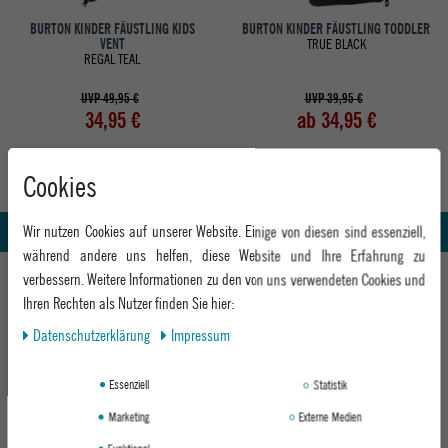
BURTON KINDER FÄUSTLING KIDS
BURTON KINDER FÄUSTLING TODDLER
VENT
TRUE BLACK
REGAL TEAL
UVP 49,95 €
UVP 39,95 €
34,95 €
ab 34,95 €
Cookies
Abholung in den Epoxy Stores
Whatsapp Support
Kauf auf Rechnung
Wir nutzen Cookies auf unserer Website. Einige von diesen sind essenziell,
während andere uns helfen, diese Website und Ihre Erfahrung zu
HILFE UND BERATUNG
verbessern. Weitere Informationen zu den von uns verwendeten Cookies und
Ihren Rechten als Nutzer finden Sie hier:
Beratung
INFO & KONTAKT
Daten­schutz­erklärung
Impressum
Zahlung & Versand
+49 991 3831077
Retoure
ABOUT EPOXY
Essenziell
Statistik
Montag - Freitag: 8:00 - 18:00
Gutscheine
Jobs
Samstag: 10:00 - 17:00
Marketing
Externe Medien
EPOXY STORES
Click & Collect
We Care - Wiederverwendete Verpackungen