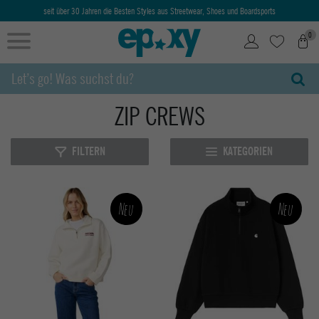
seit über 30 Jahren die Besten Styles aus Streetwear, Shoes und Boardsports
0
ZIP CREWS
FILTERN
KATEGORIEN
Neu
Neu