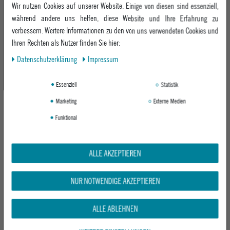
Wir nutzen Cookies auf unserer Website. Einige von diesen sind essenziell,
während andere uns helfen, diese Website und Ihre Erfahrung zu
verbessern. Weitere Informationen zu den von uns verwendeten Cookies und
Ihren Rechten als Nutzer finden Sie hier:
Daten­schutz­erklärung
Impressum
PATAGONIA DAMEN FLEECEJACKE W'S
PATAGONIA DAMEN SWEATSHIRT W'S
Essenziell
Statistik
RETRO PILE JKT
HOUDINI STASH 1/2 ZIP P/O
RIVER ROCK GREEN
SUBTIDAL BLUE
Marketing
Externe Medien
ab 149,95 €
UVP 139,95 €
Funktional
ab 69,95 €
ALLE AKZEPTIEREN
NUR NOTWENDIGE AKZEPTIEREN
ALLE ABLEHNEN