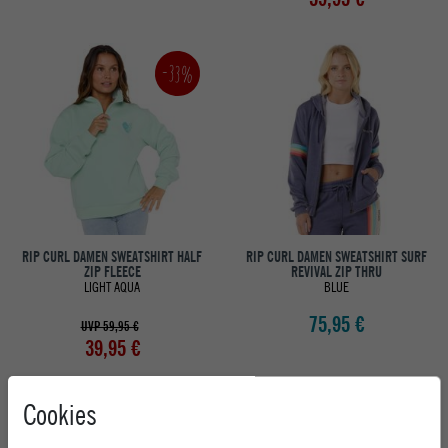
-33%
RIP CURL DAMEN SWEATSHIRT HALF
RIP CURL DAMEN SWEATSHIRT SURF
ZIP FLEECE
REVIVAL ZIP THRU
LIGHT AQUA
BLUE
75,95 €
UVP 59,95 €
39,95 €
Cookies
-50%