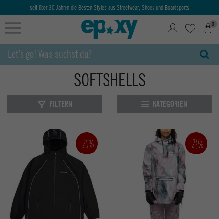
seit über 30 Jahren die Besten Styles aus Streetwear, Shoes und Boardsports
0
SOFTSHELLS
FILTERN
KATEGORIEN
-20%
-28%