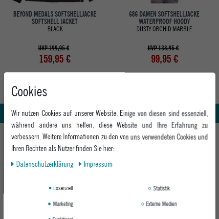
BEYOND MEDALS SOFTSHELLJACKE
686 DAMEN SOFTSHELLJACKE
SOFTSHELL JACKET
WATERPROOF HOODY
BLACK
DUSTY ORCHID MARBLE
UVP 199,95 €
UVP 138,95 €
159,95 €
99,95 €
Cookies
Abholung in den Epoxy Stores
Kauf auf Rechnung
Whatsapp Support
Wir nutzen Cookies auf unserer Website. Einige von diesen sind essenziell,
während andere uns helfen, diese Website und Ihre Erfahrung zu
HILFE UND BERATUNG
verbessern. Weitere Informationen zu den von uns verwendeten Cookies und
Ihren Rechten als Nutzer finden Sie hier:
Beratung
INFO & KONTAKT
Daten­schutz­erklärung
Impressum
Zahlung & Versand
+49 991 3831077
Retoure
ABOUT EPOXY
Essenziell
Statistik
Montag - Freitag: 8:00 - 18:00
Gutscheine
Jobs
Samstag: 10:00 - 17:00
Marketing
Externe Medien
EPOXY STORES
Click & Collect
We Care - Wiederverwendete Verpackungen