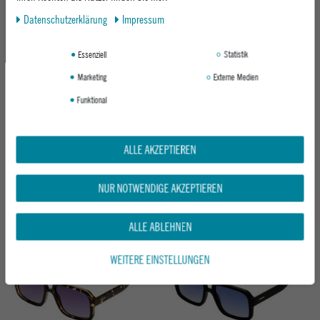
Neu
Daten­schutz­erklärung
Impressum
Essenziell
Statistik
Marketing
Externe Medien
Funktional
CHPO SONNENBRILLE AMY
KOMONO SONNENBRILLE MARGOT
ALLE AKZEPTIEREN
BLACK / BLACK
BLACK
ab 34,95 €
59,95 €
NUR NOTWENDIGE AKZEPTIEREN
ALLE ABLEHNEN
Neu
Neu
WEITERE EINSTELLUNGEN