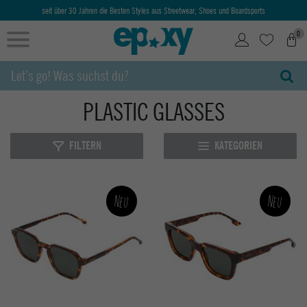
Ab 50€ kostenlose Lieferung & Retoure
0
PLASTIC GLASSES
FILTERN
KATEGORIEN
Neu
Neu