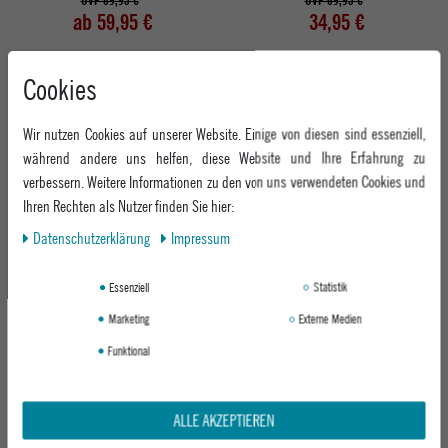
UVP 89,95 €
UVP 69,95 €
ab 59,95 €
34,95 €
Cookies
-50%
-50%
Wir nutzen Cookies auf unserer Website. Einige von diesen sind essenziell,
während andere uns helfen, diese Website und Ihre Erfahrung zu
verbessern. Weitere Informationen zu den von uns verwendeten Cookies und
Ihren Rechten als Nutzer finden Sie hier:
Daten­schutz­erklärung
Impressum
VOLCOM HERREN JEANS BILLOW
REELL HERREN JEANS BARFLY
Essenziell
Statistik
DENIM
1306 DARK BLUE STONE
ASH BLUE
Marketing
Externe Medien
UVP 89,95 €
UVP 79,95 €
Funktional
44,95 €
ab 39,95 €
ALLE AKZEPTIEREN
Abholung in den Epoxy Stores
Kauf auf Rechnung