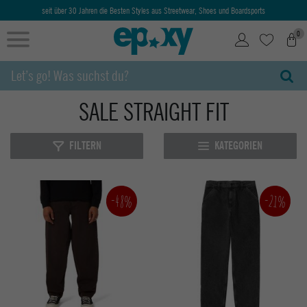
seit über 30 Jahren die Besten Styles aus Streetwear, Shoes und Boardsports
0
SALE STRAIGHT FIT
FILTERN
KATEGORIEN
-48%
-21%