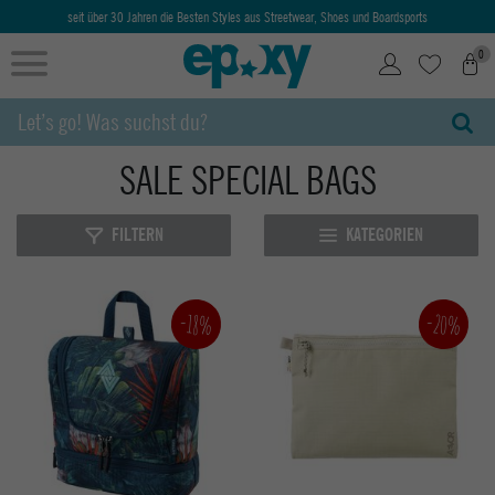
seit über 30 Jahren die Besten Styles aus Streetwear, Shoes und Boardsports
0
SALE SPECIAL BAGS
FILTERN
KATEGORIEN
-20%
-18%