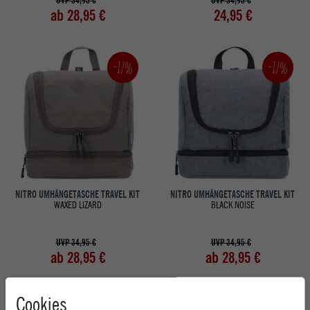
UVP 34,95 €
UVP 34,95 €
ab 28,95 €
24,95 €
-17%
-17%
NITRO UMHÄNGETASCHE TRAVEL KIT
NITRO UMHÄNGETASCHE TRAVEL KIT
WAXED LIZARD
BLACK NOISE
UVP 34,95 €
UVP 34,95 €
ab 28,95 €
ab 28,95 €
Cookies
-28%
-17%