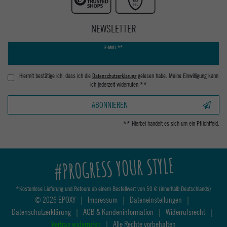
NEWSLETTER
Newsletter
E-MAIL **
Honig
Hiermit bestätige ich, dass ich die
Daten­schutz­erklärung
gelesen habe. Meine Einwilligung kann
ich jederzeit widerrufen.**
ABONNIEREN
** Hierbei handelt es sich um ein Pflichtfeld.
#PROGRESS YOUR STYLE
*Kostenlose Lieferung und Retoure ab einem Bestellwert von 50 € (innerhalb Deutschlands)
© 2026 EPOXY
|
Impressum
|
Dateneinstellungen
|
Datenschutzerklärung
|
AGB & Kundeninformation
|
Widerrufsrecht
|
Vertrag widerrufen
|
Alle Rechte vorbehalten