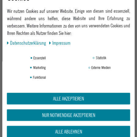
Wir nutzen Cookies auf unserer Website. Einige von diesen sind essenziell,
während andere uns helfen, diese Website und Ihre Erfahrung zu
verbessern. Weitere Informationen zu den von uns verwendeten Cookies und
Ihren Rechten als Nutzer finden Sie hier:
Daten­schutz­erklärung
Impressum
NITRO UMHÄNGETASCHE TRAVEL KIT
NITRO UMHÄNGETASCHE TRAVEL KIT
Essenziell
Statistik
DEAD FLOWER
BLACK ROSE
Marketing
Externe Medien
UVP 34,95 €
UVP 39,95 €
Funktional
ab 28,95 €
ab 28,95 €
ALLE AKZEPTIEREN
NUR NOTWENDIGE AKZEPTIEREN
ALLE ABLEHNEN