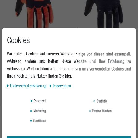
Cookies
FOX HERREN BIKE HANDSCHUH
FOX HERREN BIKE HANDSCHUH
DIRTPAW GLOVE
DIRTPAW GLOVE
FLO ORANGE
BLACK/BLACK
Wir nutzen Cookies auf unserer Website. Einige von diesen sind essenziell,
während andere uns helfen, diese Website und Ihre Erfahrung zu
ab 39,95 €
39,95 €
verbessern. Weitere Informationen zu den von uns verwendeten Cookies und
Ihren Rechten als Nutzer finden Sie hier:
-30%
-27%
Daten­schutz­erklärung
Impressum
Essenziell
Statistik
Marketing
Externe Medien
Funktional