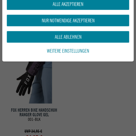
ALLE AKZEPTIEREN
FOX HERREN BIKE HANDSCHUH
FOX HERREN BIKE HANDSCHUH
RANGER WATER
DEFEND PRO FIRE
BLACK
BLACK
NUR NOTWENDIGE AKZEPTIEREN
UVP 49,95 €
UVP 54,95 €
ab 34,95 €
39,95 €
ALLE ABLEHNEN
WEITERE EINSTELLUNGEN
-29%
FOX HERREN BIKE HANDSCHUH
RANGER GLOVE GEL
001-BLK
UVP 34,95 €