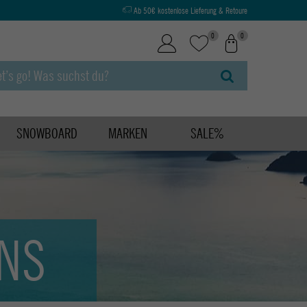
Ab 50€ kostenlose Lieferung & Retoure
0
0
SNOWBOARD
MARKEN
SALE%
NS