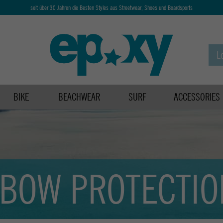
seit über 30 Jahren die Besten Styles aus Streetwear, Shoes und Boardsports
BIKE
BEACHWEAR
SURF
ACCESSORIES
LBOW PROTECTIO