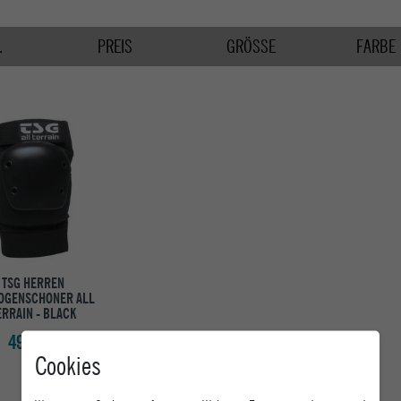
.
PREIS
GRÖSSE
FARBE
TSG HERREN
OGENSCHONER ALL
ERRAIN - BLACK
49,95 €
Cookies