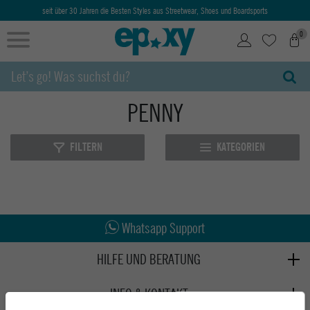
seit über 30 Jahren die Besten Styles aus Streetwear, Shoes und Boardsports
0
PENNY
FILTERN
KATEGORIEN
Abholung in den Epoxy Stores
Kauf auf Rechnung
Whatsapp Support
HILFE UND BERATUNG
Beratung
INFO & KONTAKT
Zahlung & Versand