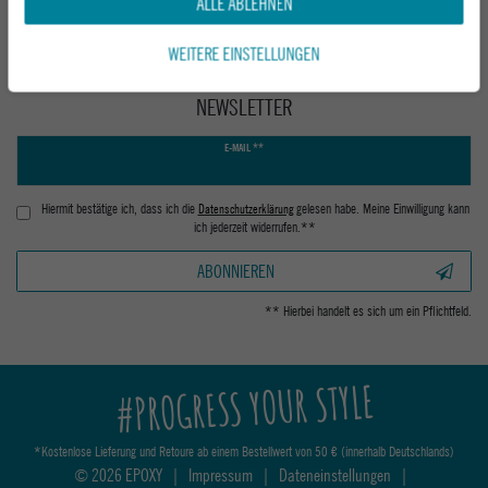
ALLE ABLEHNEN
WEITERE EINSTELLUNGEN
NEWSLETTER
Newsletter
E-MAIL **
Honig
Hiermit bestätige ich, dass ich die
Daten­schutz­erklärung
gelesen habe. Meine Einwilligung kann
ich jederzeit widerrufen.**
ABONNIEREN
** Hierbei handelt es sich um ein Pflichtfeld.
#PROGRESS YOUR STYLE
*Kostenlose Lieferung und Retoure ab einem Bestellwert von 50 € (innerhalb Deutschlands)
© 2026 EPOXY
|
Impressum
|
Dateneinstellungen
|