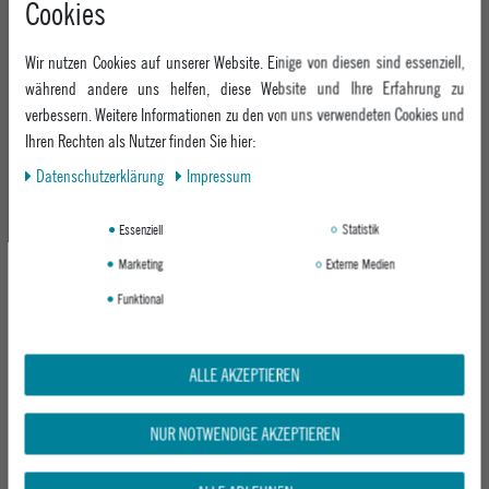
Cookies
+49 991 3831077
Retoure
ABOUT EPOXY
Montag - Freitag: 8:00 - 18:00
Gutscheine
Wir nutzen Cookies auf unserer Website. Einige von diesen sind essenziell,
Jobs
Samstag: 10:00 - 17:00
EPOXY STORES
Click & Collect
während andere uns helfen, diese Website und Ihre Erfahrung zu
We Care - Wiederverwendete Verpackungen
verbessern. Weitere Informationen zu den von uns verwendeten Cookies und
Deggendorf
Verleih
KEEP UP WITH US
Ihren Rechten als Nutzer finden Sie hier:
Whatsapp
Passau
Epoxy Guides
Daten­schutz­erklärung
Impressum
Facebook
Kontaktformular
ZAHLUNG
Zur Echtheit der Bewertungen
Twitter
Essenziell
Statistik
Instagram
Marketing
Externe Medien
Youtube
Funktional
VERSAND
ALLE AKZEPTIEREN
NUR NOTWENDIGE AKZEPTIEREN
GEPRÜFTE SICHERHEIT