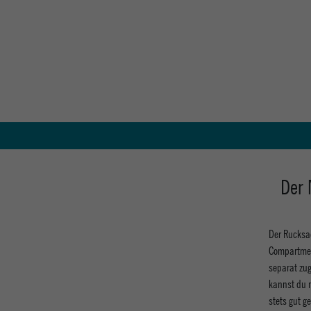
Der 
Der Rucksac
Compartment
separat zu
kannst du m
stets gut g