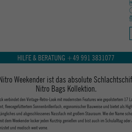
HILFE & BERATUNG +49 991 3831077
Nitro Weekender ist das absolute Schlachtschif
Nitro Bags Kollektion.
k verbindet den Vintage-Retro-Look mit modernsten Features wie gepolstertem 17 L
, fleecegefüttertem Sonnenbrillenfach, ergonomischer Bauweise und bietet als High
gängliches und abgeschlossenes Nassfach mit großem Stauraum. Wie der Name schon
it dem Weekender locker jeden Kurztrip genießen und bist auch im Schulalltag oder 
erüstet und modisch weit vorne.