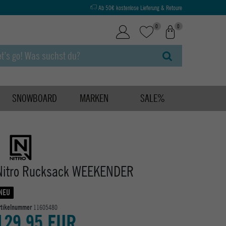
Ab 50€ kostenlose Lieferung & Retoure
0
0
SNOWBOARD
MARKEN
SALE%
Nitro Rucksack WEEKENDER
NEU
rtikelnummer
11605480
129,95 EUR