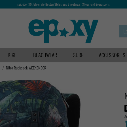
seit über 30 Jahren die Besten Styles aus Streetwear, Shoes und Boardsports
BIKE
BEACHWEAR
SURF
ACCESSORIES
s
Nitro Rucksack WEEKENDER
A