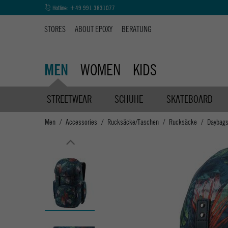
Hotline:
+49 991 3831077
STORES
ABOUT EPOXY
BERATUNG
WOMEN
KIDS
MEN
STREETWEAR
SCHUHE
SKATEBOARD
Men
Accessories
Rucksäcke/Taschen
Rucksäcke
Daybag