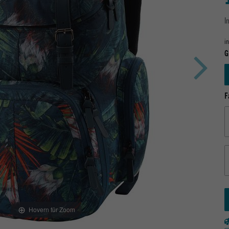
I
i
G
F
Hovern für Zoom