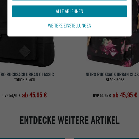
ALLE ABLEHNEN
WEITERE EINSTELLUNGEN
TRO RUCKSACK URBAN CLASSIC
NITRO RUCKSACK URBAN CLAS
TOUGH BLACK
BLACK ROSE
ab 45,95 €
ab 45,95 €
UVP 54,95 €
UVP 54,95 €
ENTDECKE WEITERE ARTIKEL