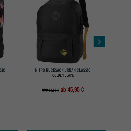
SIC
NITRO RUCKSACK URBAN CLASSIC
NITRO
GOLDEN BLACK
ab 45,95 €
UVP 54,95 €
UV