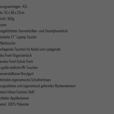
sungsvermögen: 42L
e: 55 x 38 x 23cm
icht: 960g
tures:
ecegefüttertes Sonnenbrillen- und Smartphonefach
olsterte 17“ Laptop Tasche
 Netztasche
enliegende Taschen für Kabel und Ladegeräte
ßes Front-Organizerfach
erates Front Schuh-Fach
i große seitliche RV-Taschen
enverstellbarer Brustgurt
fortable ergonomische Schulterstraps
ungsaktives und ergonomisch geformtes Rückenelement
mium Urban Fashion Stoff
stleder-Applikationen
erial: 100% Polyester