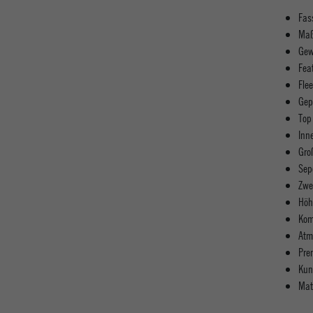
Fas
Maß
Gew
Fea
Fle
Gep
Top
Inn
Gro
Sep
Zwe
Höh
Kom
Atm
Pre
Kun
Mat