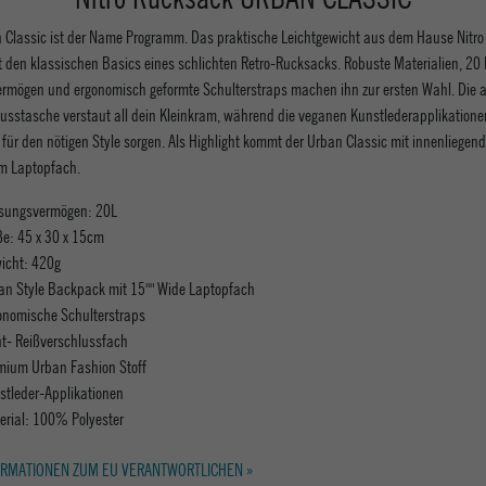
 Classic ist der Name Programm. Das praktische Leichtgewicht aus dem Hause Nitro
t den klassischen Basics eines schlichten Retro-Rucksacks. Robuste Materialien, 20 L
rmögen und ergonomisch geformte Schulterstraps machen ihn zur ersten Wahl. Die a
lusstasche verstaut all dein Kleinkram, während die veganen Kunstlederapplikation
 für den nötigen Style sorgen. Als Highlight kommt der Urban Classic mit innenliegen
em Laptopfach.
sungsvermögen: 20L
e: 45 x 30 x 15cm
icht: 420g
an Style Backpack mit 15"" Wide Laptopfach
onomische Schulterstraps
nt- Reißverschlussfach
mium Urban Fashion Stoff
stleder-Applikationen
erial: 100% Polyester
RMATIONEN ZUM EU VERANTWORTLICHEN »