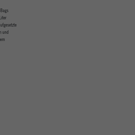
 Bags
iter
ufgesetzte
en und
dem