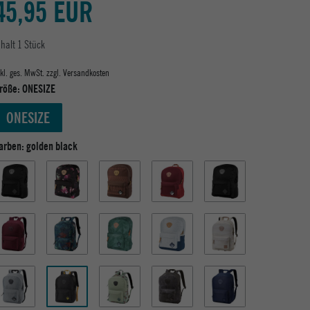
45,95 EUR
nhalt
1
Stück
nkl. ges. MwSt. zzgl.
Versandkosten
röße:
ONESIZE
ONESIZE
arben:
golden black