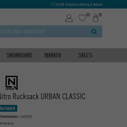
Ab 50€ kostenlose Lieferung & Retoure
0
0
SNOWBOARD
MARKEN
SALE%
Nitro Rucksack URBAN CLASSIC
Backpack
rtikelnummer
11605483
VP 54,95 €