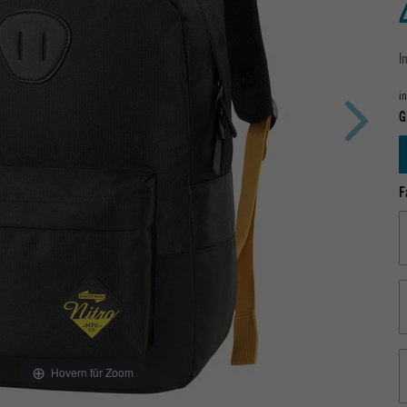
I
i
G
F
Hovern für Zoom