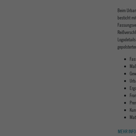
Beim Urban
besticht mi
Fassungsve
Reißversch
Logodetails
gepolstert
Fas
Maß
Gew
Urb
Erg
Fro
Pre
Kun
Mat
MEHR INFO