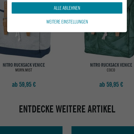
ALLE ABLEHNEN
WEITERE EINSTELLUNGEN
NITRO RUCKSACK VENICE
NITRO RUCKSACK VENICE
MORN.MIST
COCO
ab 59,95 €
ab 59,95 €
ENTDECKE WEITERE ARTIKEL