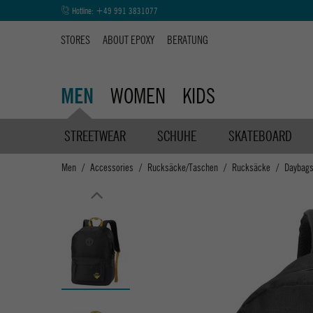
Hotline:
+49 991 3831077
STORES
ABOUT EPOXY
BERATUNG
WOMEN
KIDS
MEN
STREETWEAR
SCHUHE
SKATEBOARD
Men
Accessories
Rucksäcke/Taschen
Rucksäcke
Daybag