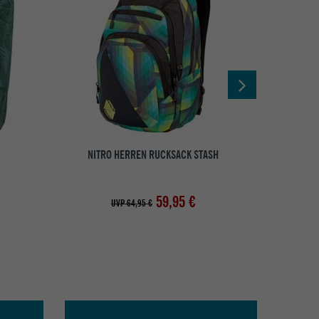
NITRO HERREN RUCKSACK STASH
N
59,95 €
UVP 64,95 €