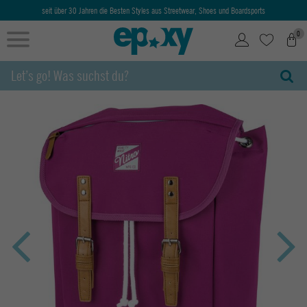
seit über 30 Jahren die Besten Styles aus Streetwear, Shoes und Boardsports
0