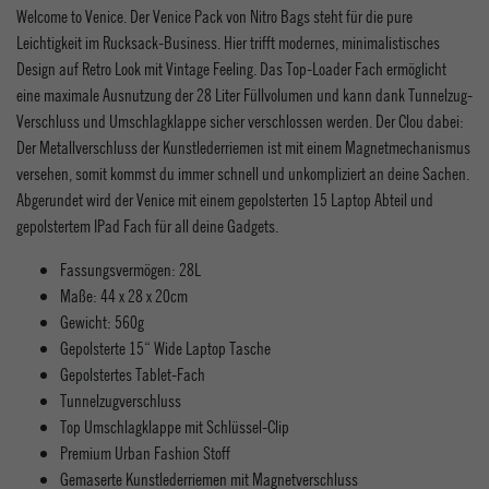
Welcome to Venice. Der Venice Pack von Nitro Bags steht für die pure
Leichtigkeit im Rucksack-Business. Hier trifft modernes, minimalistisches
Design auf Retro Look mit Vintage Feeling. Das Top-Loader Fach ermöglicht
eine maximale Ausnutzung der 28 Liter Füllvolumen und kann dank Tunnelzug-
Verschluss und Umschlagklappe sicher verschlossen werden. Der Clou dabei:
Der Metallverschluss der Kunstlederriemen ist mit einem Magnetmechanismus
versehen, somit kommst du immer schnell und unkompliziert an deine Sachen.
Abgerundet wird der Venice mit einem gepolsterten 15 Laptop Abteil und
gepolstertem IPad Fach für all deine Gadgets.
Fassungsvermögen: 28L
Maße: 44 x 28 x 20cm
Gewicht: 560g
Gepolsterte 15“ Wide Laptop Tasche
Gepolstertes Tablet-Fach
Tunnelzugverschluss
Top Umschlagklappe mit Schlüssel-Clip
Premium Urban Fashion Stoff
Gemaserte Kunstlederriemen mit Magnetverschluss