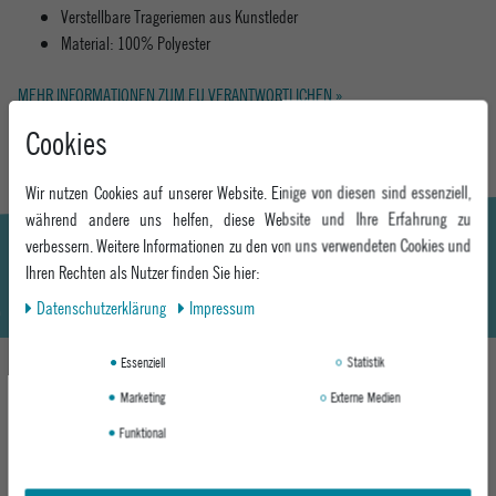
Verstellbare Trageriemen aus Kunstleder
Material: 100% Polyester
MEHR INFORMATIONEN ZUM EU VERANTWORTLICHEN »
Cookies
Wir nutzen Cookies auf unserer Website. Einige von diesen sind essenziell,
während andere uns helfen, diese Website und Ihre Erfahrung zu
verbessern. Weitere Informationen zu den von uns verwendeten Cookies und
Ihren Rechten als Nutzer finden Sie hier:
Daten­schutz­erklärung
Impressum
Essenziell
Statistik
Marketing
Externe Medien
DAS KÖNNTE DIR AUCH GEFALLEN
Funktional