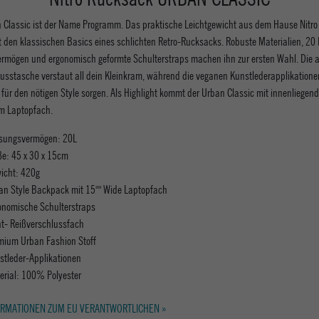
 Classic ist der Name Programm. Das praktische Leichtgewicht aus dem Hause Nitro
t den klassischen Basics eines schlichten Retro-Rucksacks. Robuste Materialien, 20 L
rmögen und ergonomisch geformte Schulterstraps machen ihn zur ersten Wahl. Die a
lusstasche verstaut all dein Kleinkram, während die veganen Kunstlederapplikation
 für den nötigen Style sorgen. Als Highlight kommt der Urban Classic mit innenliegen
em Laptopfach.
sungsvermögen: 20L
e: 45 x 30 x 15cm
icht: 420g
an Style Backpack mit 15"" Wide Laptopfach
onomische Schulterstraps
nt- Reißverschlussfach
mium Urban Fashion Stoff
stleder-Applikationen
erial: 100% Polyester
RMATIONEN ZUM EU VERANTWORTLICHEN »