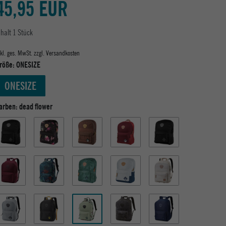
45,95 EUR
nhalt
1
Stück
nkl. ges. MwSt. zzgl.
Versandkosten
röße:
ONESIZE
ONESIZE
arben:
dead flower