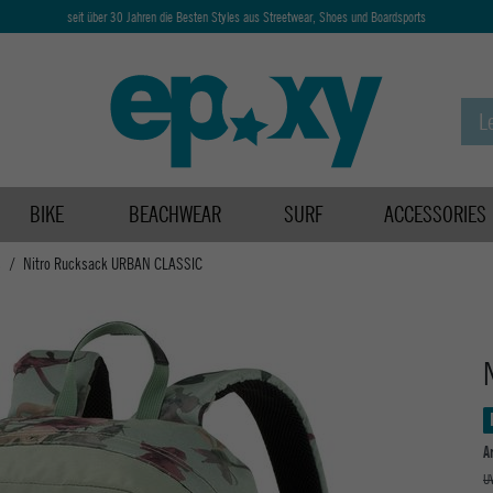
seit über 30 Jahren die Besten Styles aus Streetwear, Shoes und Boardsports
BIKE
BEACHWEAR
SURF
ACCESSORIES
s
Nitro Rucksack URBAN CLASSIC
A
U