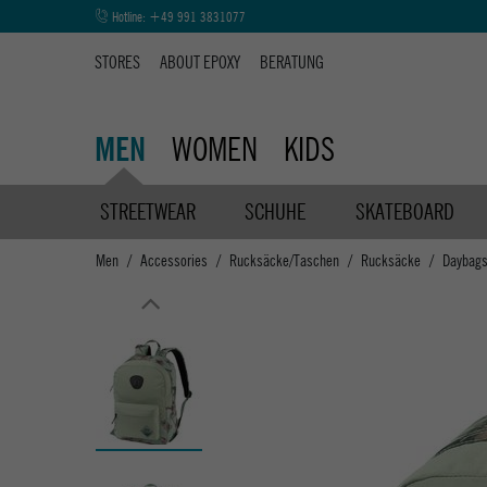
Hotline:
+49 991 3831077
STORES
ABOUT EPOXY
BERATUNG
WOMEN
KIDS
MEN
STREETWEAR
SCHUHE
SKATEBOARD
Men
Accessories
Rucksäcke/Taschen
Rucksäcke
Daybag