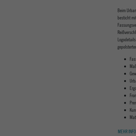
Beim Urban
besticht mi
Fassungsve
Reißversch
Logodetails
gepolstert
Fas
Maß
Gew
Urb
Erg
Fro
Pre
Kun
Mat
MEHR INFO