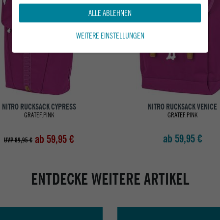
ALLE ABLEHNEN
WEITERE EINSTELLUNGEN
NITRO RUCKSACK CYPRESS
NITRO RUCKSACK VENICE
GRATEF.PINK
GRATEF.PINK
ab 59,95 €
ab 59,95 €
UVP 89,95 €
ENTDECKE WEITERE ARTIKEL