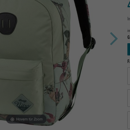
I
i
G
F
Hovern für Zoom