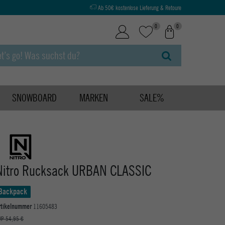
Ab 50€ kostenlose Lieferung & Retoure
0
0
SNOWBOARD
MARKEN
SALE%
Nitro Rucksack URBAN CLASSIC
Backpack
rtikelnummer
11605483
VP 54,95 €