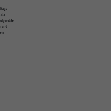
 Bags
iter
ufgesetzte
en und
dem