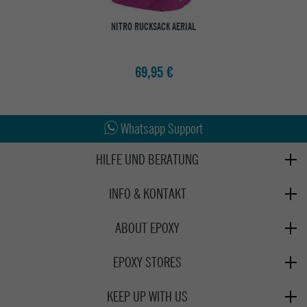
NITRO RUCKSACK AERIAL
69,95 €
Abholung in den Epoxy Stores
Kauf auf Rechnung
Whatsapp Support
HILFE UND BERATUNG
Beratung
INFO & KONTAKT
Zahlung & Versand
+49 991 3831077
Retoure
ABOUT EPOXY
Montag - Freitag: 8:00 - 18:00
Gutscheine
Jobs
Samstag: 10:00 - 17:00
EPOXY STORES
Click & Collect
We Care - Wiederverwendete Verpackungen
Deggendorf
Verleih
KEEP UP WITH US
Whatsapp