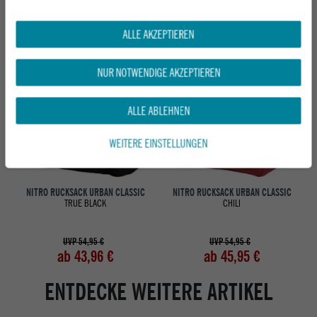
DAS KÖNNTE DIR AUCH GEFALLEN
ALLE AKZEPTIEREN
Neu
Neu
NUR NOTWENDIGE AKZEPTIEREN
ALLE ABLEHNEN
WEITERE EINSTELLUNGEN
NITRO RUCKSACK URBAN CLASSIC
NITRO RUCKSACK URBAN CLASSIC
TRUE BLACK
CHILI
UVP 54,95 €
UVP 54,95 €
ab 43,96 €
ab 45,95 €
ENTDECKE WEITERE ARTIKEL