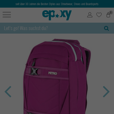
seit über 30 Jahren die Besten Styles aus Streetwear, Shoes und Boardsports
0