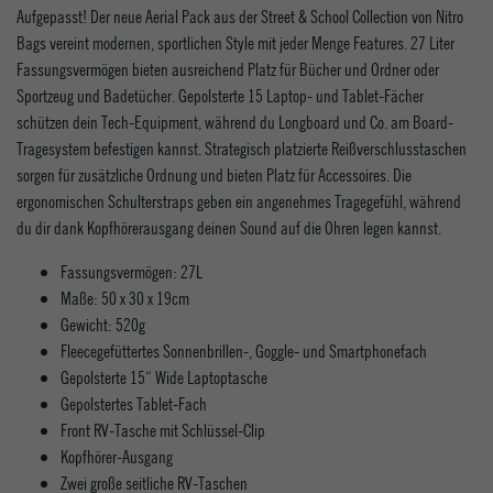
Aufgepasst! Der neue Aerial Pack aus der Street & School Collection von Nitro
Bags vereint modernen, sportlichen Style mit jeder Menge Features. 27 Liter
Fassungsvermögen bieten ausreichend Platz für Bücher und Ordner oder
Sportzeug und Badetücher. Gepolsterte 15 Laptop- und Tablet-Fächer
schützen dein Tech-Equipment, während du Longboard und Co. am Board-
Tragesystem befestigen kannst. Strategisch platzierte Reißverschlusstaschen
sorgen für zusätzliche Ordnung und bieten Platz für Accessoires. Die
ergonomischen Schulterstraps geben ein angenehmes Tragegefühl, während
du dir dank Kopfhörerausgang deinen Sound auf die Ohren legen kannst.
Fassungsvermögen: 27L
Maße: 50 x 30 x 19cm
Gewicht: 520g
Fleecegefüttertes Sonnenbrillen-, Goggle- und Smartphonefach
Gepolsterte 15“ Wide Laptoptasche
Gepolstertes Tablet-Fach
Front RV-Tasche mit Schlüssel-Clip
Kopfhörer-Ausgang
Zwei große seitliche RV-Taschen