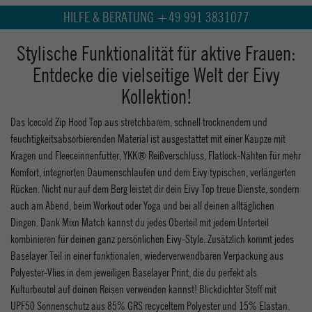
HILFE & BERATUNG +49 991 3831077
Stylische Funktionalität für aktive Frauen:
Entdecke die vielseitige Welt der Eivy
Kollektion!
Das Icecold Zip Hood Top aus stretchbarem, schnell trocknendem und
feuchtigkeitsabsorbierenden Material ist ausgestattet mit einer Kaupze mit
Kragen und Fleeceinnenfutter, YKK® Reißverschluss, Flatlock-Nähten für mehr
Komfort, integrierten Daumenschlaufen und dem Eivy typischen, verlängerten
Rücken. Nicht nur auf dem Berg leistet dir dein Eivy Top treue Dienste, sondern
auch am Abend, beim Workout oder Yoga und bei all deinen alltäglichen
Dingen. Dank Mixn Match kannst du jedes Oberteil mit jedem Unterteil
kombinieren für deinen ganz persönlichen Eivy-Style. Zusätzlich kommt jedes
Baselayer Teil in einer funktionalen, wiederverwendbaren Verpackung aus
Polyester-Vlies in dem jeweiligen Baselayer Print, die du perfekt als
Kulturbeutel auf deinen Reisen verwenden kannst! Blickdichter Stoff mit
UPF50 Sonnenschutz aus 85% GRS recyceltem Polyester und 15% Elastan.