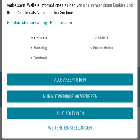
verbessern. Weitere Informationen zu den von uns verwendeten Cookies und
Ihren Rechten als Nutzer finden Sie hier:
Daten­schutz­erklärung
Impressum
Hier geht's zum Epoxy Snowwear Guide
DISCOVER
Essenziell
Statistik
Marketing
Externe Medien
Funktional
ALLE AKZEPTIEREN
NUR NOTWENDIGE AKZEPTIEREN
ALLE ABLEHNEN
WEITERE EINSTELLUNGEN
DAS KÖNNTE DIR AUCH GEFALLEN