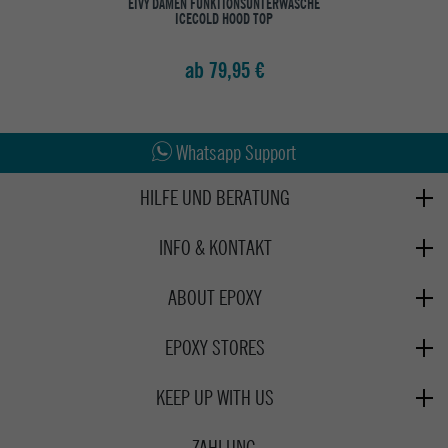
EIVY DAMEN FUNKTIONSUNTERWÄSCHE
ICECOLD HOOD TOP
ab 79,95 €
Abholung in den Epoxy Stores
Kauf auf Rechnung
Whatsapp Support
HILFE UND BERATUNG
Beratung
INFO & KONTAKT
Zahlung & Versand
+49 991 3831077
Retoure
ABOUT EPOXY
Montag - Freitag: 8:00 - 18:00
Gutscheine
Jobs
Samstag: 10:00 - 17:00
EPOXY STORES
Click & Collect
We Care - Wiederverwendete Verpackungen
Deggendorf
Verleih
KEEP UP WITH US
Whatsapp
Passau
Epoxy Guides
Facebook
Kontaktformular
ZAHLUNG