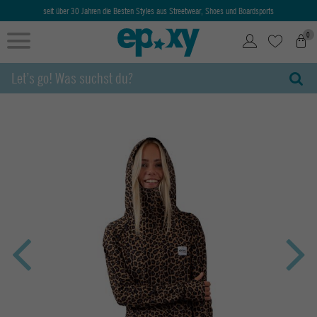
seit über 30 Jahren die Besten Styles aus Streetwear, Shoes und Boardsports
0