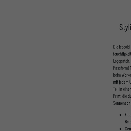
Styl
Die Icecold
feuchtigkei
Logopatch,
Passform! N
beim Workou
mit jedem U
Teil in ein
Print, die 
Sonnenschu
Fla
Rei
Ger