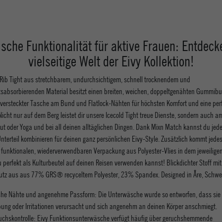
ische Funktionalität für aktive Frauen: Entdeck
vielseitige Welt der Eivy Kollektion!
 Rib Tight aus stretchbarem, undurchsichtigem, schnell trocknendem und
tsabsorbierenden Material besitzt einen breiten, weichen, doppeltgenähten Gummib
 versteckter Tasche am Bund und Flatlock-Nähten für höchsten Komfort und eine per
icht nur auf dem Berg leistet dir unsere Icecold Tight treue Dienste, sondern auch 
t oder Yoga und bei all deinen alltäglichen Dingen. Dank Mixn Match kannst du jede
nterteil kombinieren für deinen ganz persönlichen Eivy-Style. Zusätzlich kommt jede
er funktionalen, wiederverwendbaren Verpackung aus Polyester-Vlies in dem jeweilige
du perfekt als Kulturbeutel auf deinen Reisen verwenden kannst! Blickdichter Stoff mi
tz aus aus 77% GRS® recyceltem Polyester, 23% Spandex. Designed in Åre, Schwe
che Nähte und angenehme Passform: Die Unterwäsche wurde so entworfen, dass sie 
bung oder Irritationen verursacht und sich angenehm an deinen Körper anschmiegt.
uchskontrolle: Eivy Funktionsunterwäsche verfügt häufig über geruchshemmende