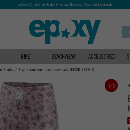
seit über 30 Jahren die Besten Styles aus Streetwear, Shoes und Boardsports
D
BIKE
BEACHWEAR
ACCESSORIES
S
n. Shorts
Eivy Damen Funktionsunterwäsche ICECOLD TIGHTS
-47%
A