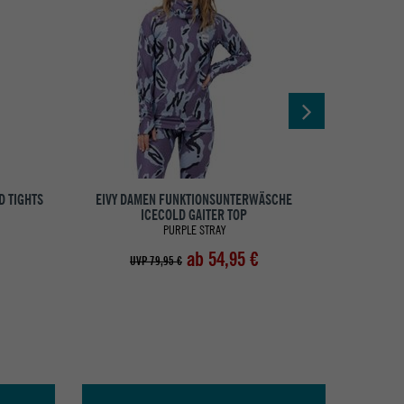
D TIGHTS
EIVY DAMEN FUNKTIONSUNTERWÄSCHE
EIVY DAMEN 
ICECOLD GAITER TOP
PURPLE STRAY
ab 54,95 €
UVP 79,95 €
UV