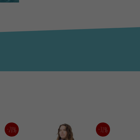
-28%
-31%