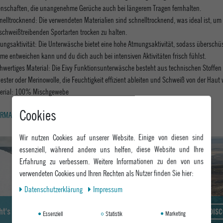
enschaften, die unangenehme Gerüche auch bei längerem Tragen fernhalten.
nelltrocknend: Die verwendeten Materialien sind schnelltrocknend, was ideal ist, um
 schweißtreibenden Sportarten trocken zu halten.
ungsaktivität: Die Unterwäsche bietet eine hohe Atmungsaktivität, sodass überschü
me entweichen kann und du dich auch bei intensiven Aktivitäten frisch fühlst.
hwertiges Material: Die Eivy Funktionsunterwäsche besteht aus technischen Stoffen
ester oder Merinowolle, die Feuchtigkeit effizient ableiten und Schweiß von der Haut 
erial: 100% Mischgewebe
Cookies
RMATIONEN ZUM EU VERANTWORTLICHEN »
Wir nutzen Cookies auf unserer Website. Einige von diesen sind
essenziell, während andere uns helfen, diese Website und Ihre
Erfahrung zu verbessern. Weitere Informationen zu den von uns
verwendeten Cookies und Ihren Rechten als Nutzer finden Sie hier:
Daten­schutz­erklärung
Impressum
eht's zum Epoxy Snowwear Guide
DIS
Essenziell
Statistik
Marketing