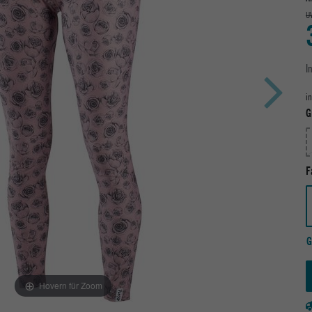
U
I
i
G
F
G
Hovern für Zoom