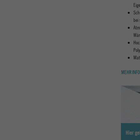
Eig
Sch
bei
Atm
Wär
Hoc
Poly
Mat
MEHR INFO
Hier g