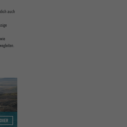
 dich auch
ssige
 wie
wegleiten.
COVER