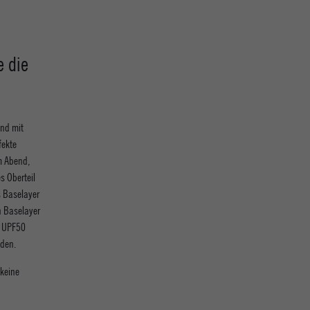
e die
und mit
fekte
am Abend,
s Oberteil
s Baselayer
n Baselayer
t UPF50
den.
keine