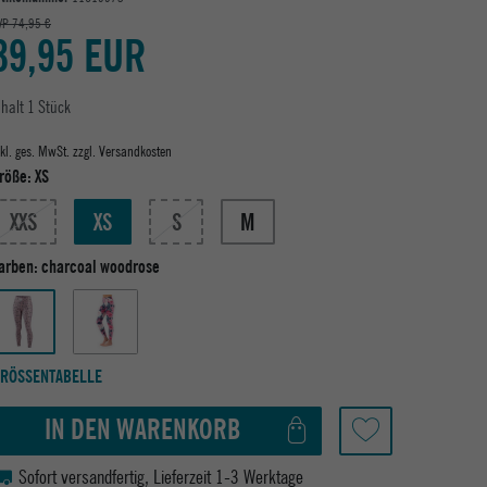
VP 74,95 €
39,95 EUR
nhalt
1
Stück
nkl. ges. MwSt. zzgl.
Versandkosten
röße:
XS
XXS
XS
S
M
arben:
charcoal woodrose
RÖSSENTABELLE
IN DEN WARENKORB
Sofort versandfertig, Lieferzeit 1-3 Werktage