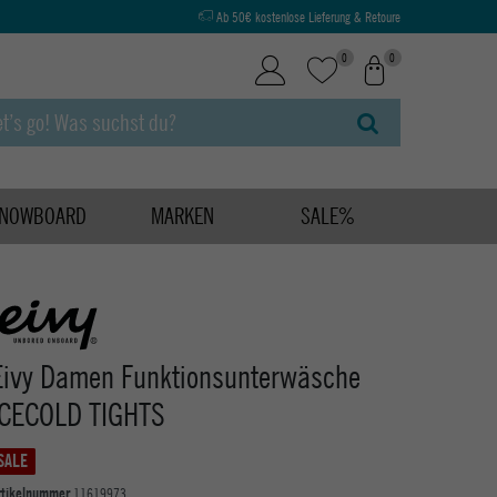
Ab 50€ kostenlose Lieferung & Retoure
0
0
NOWBOARD
MARKEN
SALE%
Eivy Damen Funktionsunterwäsche
ICECOLD TIGHTS
SALE
rtikelnummer
11619973