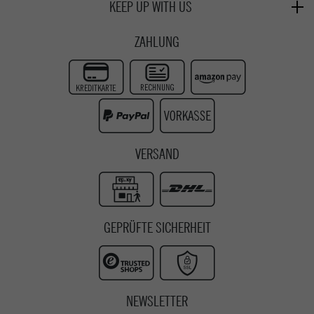
Verleih
KEEP UP WITH US
Whatsapp
Passau
Epoxy Guides
Facebook
Kontaktformular
ZAHLUNG
Zur Echtheit der Bewertungen
Twitter
Instagram
Youtube
VERSAND
GEPRÜFTE SICHERHEIT
NEWSLETTER