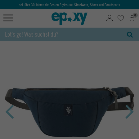
seit über 30 Jahren die Besten Styles aus Streetwear, Shoes und Boardsports
0