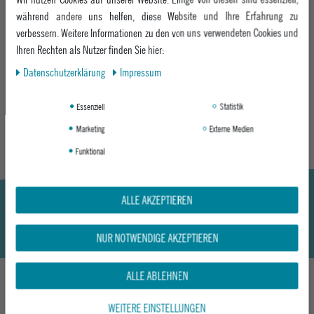
Hauptfach mit Reißverschluss
während andere uns helfen, diese Website und Ihre Erfahrung zu
zusätzliche kleine Organizer-Fächer
verbessern. Weitere Informationen zu den von uns verwendeten Cookies und
verstellbarer Hüft-/Schultergurt
Ihren Rechten als Nutzer finden Sie hier:
kompakte Bauweise für Essentials
Daten­schutz­erklärung
Impressum
leicht und angenehm zu tragen
MEHR INFORMATIONEN ZUM EU VERANTWORTLICHEN »
Essenziell
Statistik
Marketing
Externe Medien
Funktional
ALLE AKZEPTIEREN
NUR NOTWENDIGE AKZEPTIEREN
ALLE ABLEHNEN
DAS KÖNNTE DIR AUCH GEFALLEN
WEITERE EINSTELLUNGEN