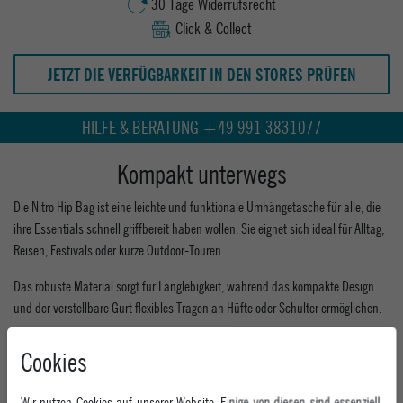
30 Tage Widerrufsrecht
Click & Collect
JETZT DIE VERFÜGBARKEIT IN DEN STORES PRÜFEN
HILFE & BERATUNG +49 991 3831077
Kompakt unterwegs
Die Nitro Hip Bag ist eine leichte und funktionale Umhängetasche für alle, die
ihre Essentials schnell griffbereit haben wollen. Sie eignet sich ideal für Alltag,
Reisen, Festivals oder kurze Outdoor-Touren.
Das robuste Material sorgt für Langlebigkeit, während das kompakte Design
und der verstellbare Gurt flexibles Tragen an Hüfte oder Schulter ermöglichen.
Stoffe: 320D Polyester Twill, zusätzlich schwarzes Dobby (Polyester),
Cookies
bluesign zertifiziert Padding: Polyethylen Schaum - Schnallen und
Verschlüsse: ABS bzw. Nylon - Gurtbänder: 100% Polyester
Wir nutzen Cookies auf unserer Website. Einige von diesen sind essenziell,