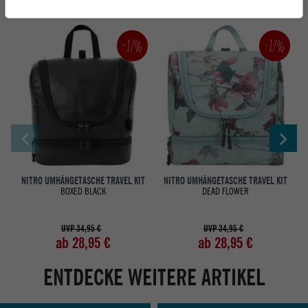
-17%
-17%
NITRO UMHÄNGETASCHE TRAVEL KIT
NITRO UMHÄNGETASCHE TRAVEL KIT
BOXED BLACK
DEAD FLOWER
UVP 34,95 €
UVP 34,95 €
ab 28,95 €
ab 28,95 €
ENTDECKE WEITERE ARTIKEL