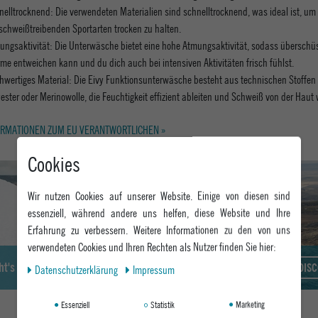
nelltrocknend: Die verwendeten Materialien sind schnelltrocknend, was ideal ist, um
 schweißtreibenden Sportarten trocken zu halten.
ungsaktivität: Die Unterwäsche bietet eine hohe Atmungsaktivität, sodass überschü
me entweichen kann und du dich auch bei intensiven Aktivitäten frisch fühlst.
hwertiges Material: Die Eivy Funktionsunterwäsche besteht aus technischen Stoffen
ester oder Merinowolle, die Feuchtigkeit effizient ableiten und Schweiß von der Haut 
RMATIONEN ZUM EU VERANTWORTLICHEN »
Cookies
Wir nutzen Cookies auf unserer Website. Einige von diesen sind
essenziell, während andere uns helfen, diese Website und Ihre
Erfahrung zu verbessern. Weitere Informationen zu den von uns
verwendeten Cookies und Ihren Rechten als Nutzer finden Sie hier:
eht's zum Epoxy Snowwear Guide
DIS
Daten­schutz­erklärung
Impressum
Essenziell
Statistik
Marketing