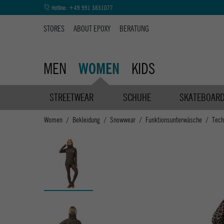
Hotline:
+49 991 3831077
STORES
ABOUT EPOXY
BERATUNG
MEN
KIDS
WOMEN
STREETWEAR
SCHUHE
SKATEBOAR
Women
Bekleidung
Snowwear
Funktionsunterwäsche
Tech