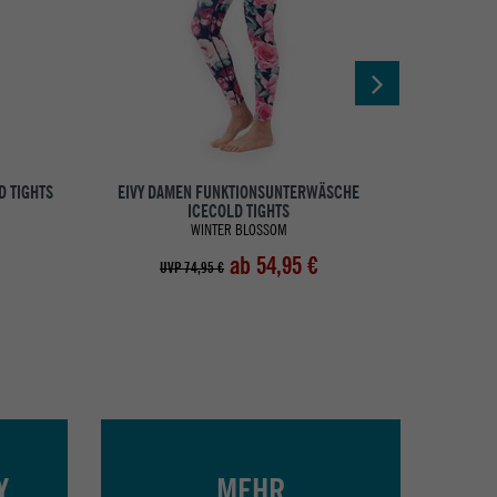
D TIGHTS
EIVY DAMEN FUNKTIONSUNTERWÄSCHE
EIVY DA
ICECOLD TIGHTS
WINTER BLOSSOM
ab 54,95 €
UVP 74,95 €
UV
Y
MEHR