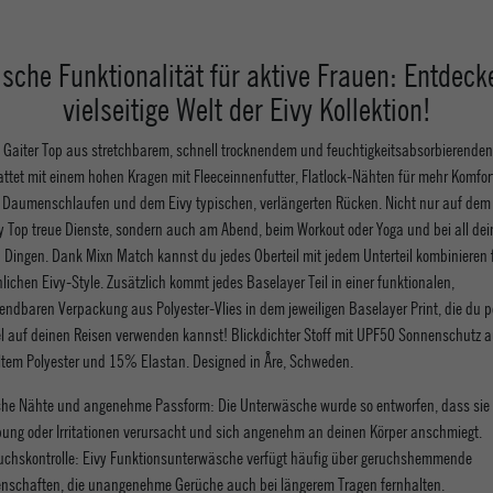
ische Funktionalität für aktive Frauen: Entdeck
vielseitige Welt der Eivy Kollektion!
 Gaiter Top aus stretchbarem, schnell trocknendem und feuchtigkeitsabsorbierenden
attet mit einem hohen Kragen mit Fleeceinnenfutter, Flatlock-Nähten für mehr Komfor
n Daumenschlaufen und dem Eivy typischen, verlängerten Rücken. Nicht nur auf dem B
vy Top treue Dienste, sondern auch am Abend, beim Workout oder Yoga und bei all de
n Dingen. Dank Mixn Match kannst du jedes Oberteil mit jedem Unterteil kombinieren 
lichen Eivy-Style. Zusätzlich kommt jedes Baselayer Teil in einer funktionalen,
ndbaren Verpackung aus Polyester-Vlies in dem jeweiligen Baselayer Print, die du pe
el auf deinen Reisen verwenden kannst! Blickdichter Stoff mit UPF50 Sonnenschutz
ltem Polyester und 15% Elastan. Designed in Åre, Schweden.
che Nähte und angenehme Passform: Die Unterwäsche wurde so entworfen, dass sie 
bung oder Irritationen verursacht und sich angenehm an deinen Körper anschmiegt.
uchskontrolle: Eivy Funktionsunterwäsche verfügt häufig über geruchshemmende
enschaften, die unangenehme Gerüche auch bei längerem Tragen fernhalten.