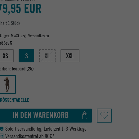
79,95 EUR
nhalt
1
Stück
nkl. ges. MwSt. zzgl.
Versandkosten
röße:
S
XS
S
XL
XXL
arben:
leopard (25)
RÖSSENTABELLE
IN DEN WARENKORB
Sofort versandfertig, Lieferzeit 1-3 Werktage
Versandkostenfrei ab 80€*