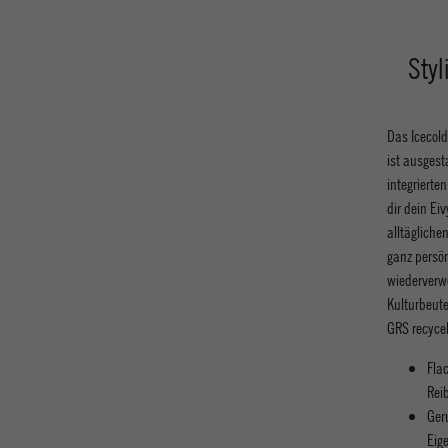
Styl
Das Icecold
ist ausgest
integrierte
dir dein Ei
alltägliche
ganz persön
wiederverwe
Kulturbeut
GRS recyce
Fla
Rei
Ger
Eig