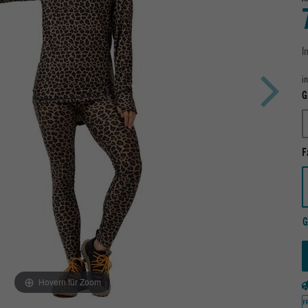
I
i
G
F
G
Hovern für Zoom