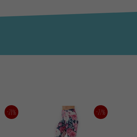
-28%
-27%