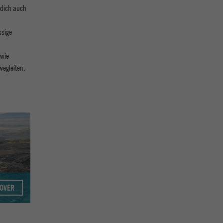
 dich auch
ssige
 wie
wegleiten.
COVER