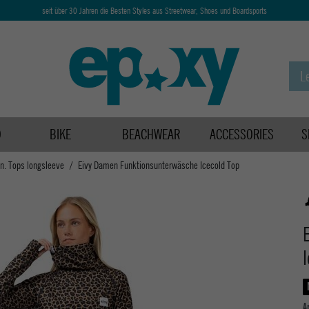
seit über 30 Jahren die Besten Styles aus Streetwear, Shoes und Boardsports
D
BIKE
BEACHWEAR
ACCESSORIES
S
n. Tops longsleeve
Eivy Damen Funktionsunterwäsche Icecold Top
A