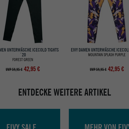
AMEN UNTERWÄSCHE ICECOLD TIGHTS
EIVY DAMEN UNTERWÄSCHE ICECOL
´20
MOUNTAIN SPLASH PURPLE
FOREST GREEN
42,95 €
42,95 €
UVP 59,95 €
UVP 59,95 €
ENTDECKE WEITERE ARTIKEL
EIVY SALE
MEHR VON EIV