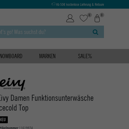
Ab 50€ kostenlose Lieferung & Retoure
0
0
NOWBOARD
MARKEN
SALE%
Eivy Damen Funktionsunterwäsche
Icecold Top
NEU
rtikelnummer
11619974