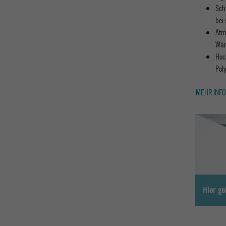
Sch
bei
Atm
Wär
Hoc
Poly
MEHR INFO
Hier g