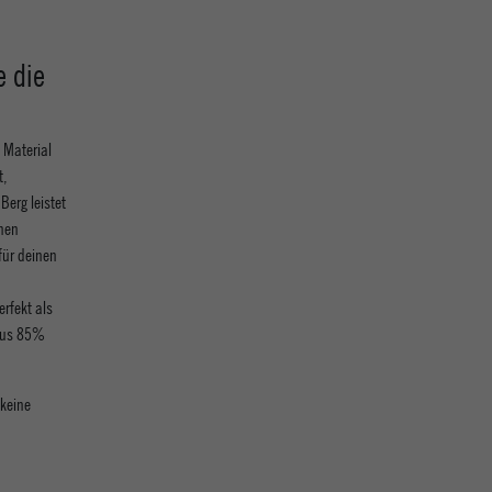
e die
 Material
t,
erg leistet
inen
für deinen
rfekt als
 aus 85%
keine