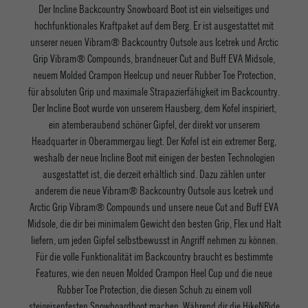
Der Incline Backcountry Snowboard Boot ist ein vielseitiges und
hochfunktionales Kraftpaket auf dem Berg. Er ist ausgestattet mit
unserer neuen Vibram® Backcountry Outsole aus Icetrek und Arctic
Grip Vibram® Compounds, brandneuer Cut and Buff EVA Midsole,
neuem Molded Crampon Heelcup und neuer Rubber Toe Protection,
für absoluten Grip und maximale Strapazierfähigkeit im Backcountry.
Der Incline Boot wurde von unserem Hausberg, dem Kofel inspiriert,
ein atemberaubend schöner Gipfel, der direkt vor unserem
Headquarter in Oberammergau liegt. Der Kofel ist ein extremer Berg,
weshalb der neue Incline Boot mit einigen der besten Technologien
ausgestattet ist, die derzeit erhältlich sind. Dazu zählen unter
anderem die neue Vibram® Backcountry Outsole aus Icetrek und
Arctic Grip Vibram® Compounds und unsere neue Cut and Buff EVA
Midsole, die dir bei minimalem Gewicht den besten Grip, Flex und Halt
liefern, um jeden Gipfel selbstbewusst in Angriff nehmen zu können.
Für die volle Funktionalität im Backcountry braucht es bestimmte
Features, wie den neuen Molded Crampon Heel Cup und die neue
Rubber Toe Protection, die diesen Schuh zu einem voll
steigeisenfesten Snowboardboot machen. Während dir die HikeNRide