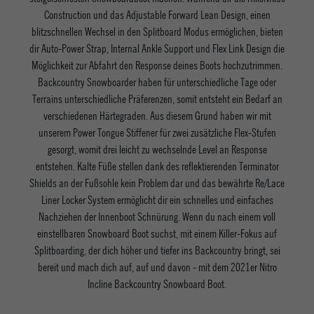
Construction und das Adjustable Forward Lean Design, einen
blitzschnellen Wechsel in den Splitboard Modus ermöglichen, bieten
dir Auto-Power Strap, Internal Ankle Support und Flex Link Design die
Möglichkeit zur Abfahrt den Response deines Boots hochzutrimmen.
Backcountry Snowboarder haben für unterschiedliche Tage oder
Terrains unterschiedliche Präferenzen, somit entsteht ein Bedarf an
verschiedenen Härtegraden. Aus diesem Grund haben wir mit
unserem Power Tongue Stiffener für zwei zusätzliche Flex-Stufen
gesorgt, womit drei leicht zu wechselnde Level an Response
entstehen. Kalte Füße stellen dank des reflektierenden Terminator
Shields an der Fußsohle kein Problem dar und das bewährte Re/Lace
Liner Locker System ermöglicht dir ein schnelles und einfaches
Nachziehen der Innenboot Schnürung. Wenn du nach einem voll
einstellbaren Snowboard Boot suchst, mit einem Killer-Fokus auf
Splitboarding, der dich höher und tiefer ins Backcountry bringt, sei
bereit und mach dich auf, auf und davon - mit dem 2021er Nitro
Incline Backcountry Snowboard Boot.