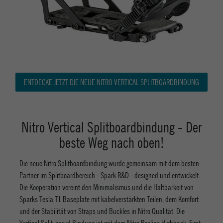
ENTDECKE JETZT DIE NEUE NITRO VERTICAL SPLITBOARDBINDUNG
Nitro Vertical Splitboardbindung - Der
beste Weg nach oben!
Die neue Nitro Splitboardbindung wurde gemeinsam mit dem besten
Partner im Splitboardbereich - Spark R&D - designed und entwickelt.
Die Kooperation vereint den Minimalismus und die Haltbarkeit von
Sparks Tesla T1 Baseplate mit kabelverstärkten Teilen, dem Komfort
und der Stabilität von Straps und Buckles in Nitro Qualität. Die
Vertical Split-board Bindung ist mit dem Nitro Recline Highback, First