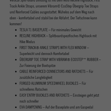
Track Ankle Straps, unserem Vibram© EcoStep Übergrip Toe Straps
und Reinforced Cables ausgestattet. Mühelos auf dem Weg nach
oben - komfortabel und stabil bei der Abfahrt. Der Tiefschnee kann
kommen!
TESLA T1 BASEPLATE – Für minimales Gewicht
RECLINE HIGHBACK – Splitboardspezifisches Highback mit
Hike Modus
FIRST TRACK® ANKLE STRAPS WITH FLEX WINDOW –
Superleicht und dennoch Komfortabel
ÜBERGRIP TOE STRAP WITH VIBRAM® ECOSTEP™ RUBBER –
Zur Fixierung der Bootspitze
CABLE REINFORCED CONNECTORS AND RATCHETS – Für
zusätzliche Langlebigkeit
FORGED ALUMINUM SPEEDWHEEL BUCKLES – Für
schnelleres Ratschen
EASY ENTRY BUCKLES AND RATCHETS – Einsteigen geht jetzt
noch schneller
EVA DAMPENING – Auf der Baseplate und am Gaspedal