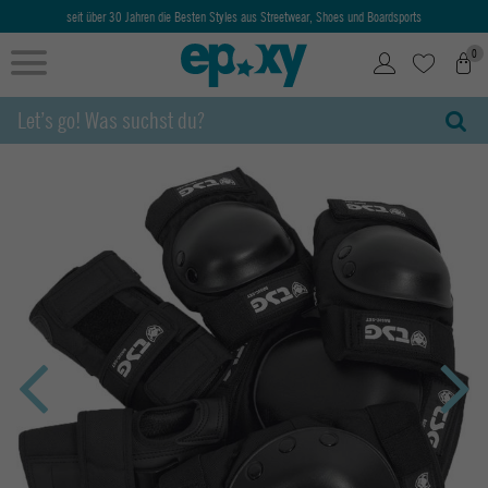
seit über 30 Jahren die Besten Styles aus Streetwear, Shoes und Boardsports
0