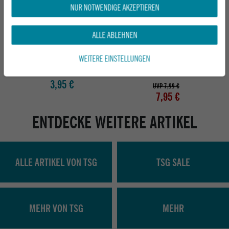
NUR NOTWENDIGE AKZEPTIEREN
ALLE ABLEHNEN
INDEPENDENT SKATEBOARDZUBEHÖR
SHORTYS HERREN SKATEBOARDZUBEHÖR
WEITERE EINSTELLUNGEN
RISE-/SHOCKPAD 1/4
7/8'' INNENSECHSKANT
BLACK
3,95 €
UVP 7,99 €
7,95 €
ENTDECKE WEITERE ARTIKEL
ALLE ARTIKEL VON TSG
TSG SALE
MEHR VON TSG
MEHR